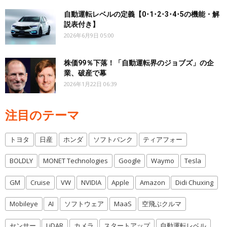
自動運転レベルの定義【0･1･2･3･4･5の機能・解
説表付き】
2026年6月9日 05:00
株価99％下落！「自動運転界のジョブズ」の企
業、破産で幕
2026年1月22日 06:39
注目のテーマ
トヨタ
日産
ホンダ
ソフトバンク
ティアフォー
BOLDLY
MONET Technologies
Google
Waymo
Tesla
GM
Cruise
VW
NVIDIA
Apple
Amazon
Didi Chuxing
Mobileye
AI
ソフトウェア
MaaS
空飛ぶクルマ
センサー
LiDAR
カメラ
スタートアップ
自動運転レベル