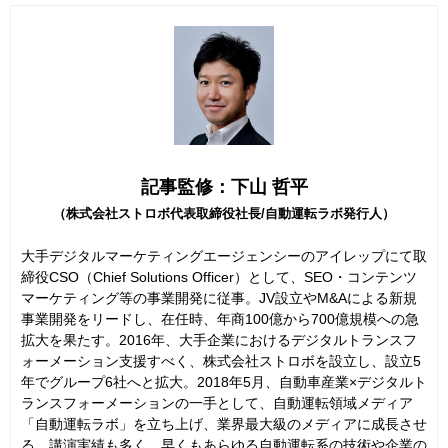
記事監修：下山 哲平
（株式会社ストロボ代表取締役社長/自動運転ラボ発行人）
大手デジタルマーケティングエージェンシーのアイレップにて取
締役CSO（Chief Solutions Officer）として、SEO・コンテンツ
マーケティング等の事業開発に従事。JV設立やM&Aによる新規
事業開発をリードし、在任時、年商100億から700億規模への急
拡大を果たす。2016年、大手企業におけるデジタルトランスフ
ォーメーション支援すべく、株式会社ストロボを設立し、設立5
年でグループ6社へと拡大。2018年5月、自動車産業×デジタルト
ランスフォーメーションの一手として、自動運転領域メディア
「自動運転ラボ」を立ち上げ、業界最大級のメディアに成長させ
る。講演実績も多く、早くもあらゆる自動運転系の技術や企業の