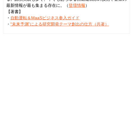
最新情報が最も集まる存在に。（
登壇情報
）
【著書】
・
自動運転＆MaaSビジネス参入ガイド
・
“未来予測”による研究開発テーマ創出の仕方（共著）