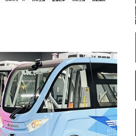
転
ラ
ボ