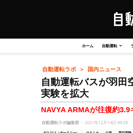
ホーム
自動運転
自動運転ラボ ＞
国内ニュース
自動運転バスが羽田
実験を拡大
NAVYA ARMAが往復約3
自動運転ラボ編集部
-
2021年12月14日 09:28
BOLDLY（ボードリー）
マクニカ
公道
実証実験