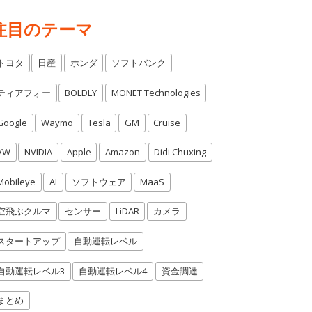
注目のテーマ
トヨタ
日産
ホンダ
ソフトバンク
ティアフォー
BOLDLY
MONET Technologies
Google
Waymo
Tesla
GM
Cruise
VW
NVIDIA
Apple
Amazon
Didi Chuxing
Mobileye
AI
ソフトウェア
MaaS
空飛ぶクルマ
センサー
LiDAR
カメラ
スタートアップ
自動運転レベル
自動運転レベル3
自動運転レベル4
資金調達
まとめ