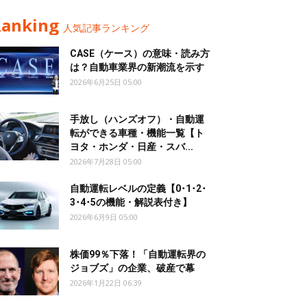
Ranking
人気記事ランキング
CASE（ケース）の意味・読み方
は？自動車業界の新潮流を示す
2026年6月25日 05:00
手放し（ハンズオフ）・自動運
転ができる車種・機能一覧【ト
ヨタ・ホンダ・日産・スバ...
2026年7月28日 05:00
自動運転レベルの定義【0･1･2･
3･4･5の機能・解説表付き】
2026年6月9日 05:00
株価99％下落！「自動運転界の
ジョブズ」の企業、破産で幕
2026年1月22日 06:39