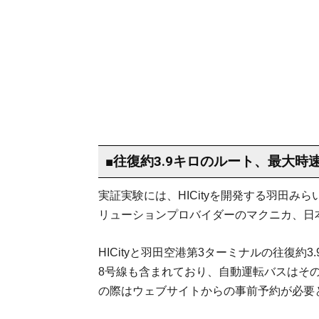
■往復約3.9キロのルート、最大時速
実証実験には、HICityを開発する⽻⽥み
リューションプロバイダーのマクニカ、⽇
HICityと羽田空港第3ターミナルの往復約
8号線も含まれており、自動運転バスはその
の際はウェブサイトからの事前予約が必要