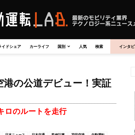
ライドシェア
カーライフ
国別
人気
検索
インタビ
自
空港の公道デビュー！実証
動
.9キロのルートを走行
運
日本ニュース
日本交通
監修記事
羽田空港
自動運転