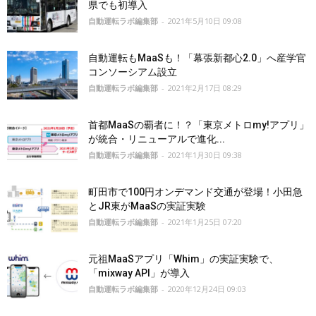
県でも初導入
自動運転ラボ編集部
-
2021年5月10日 09:08
自動運転もMaaSも！「幕張新都心2.0」へ産学官
コンソーシアム設立
自動運転ラボ編集部
-
2021年2月17日 08:29
首都MaaSの覇者に！？「東京メトロmy!アプリ」
が統合・リニューアルで進化...
自動運転ラボ編集部
-
2021年1月30日 09:38
町田市で100円オンデマンド交通が登場！小田急
とJR東がMaaSの実証実験
自動運転ラボ編集部
-
2021年1月25日 07:20
元祖MaaSアプリ「Whim」の実証実験で、
「mixway API」が導入
自動運転ラボ編集部
-
2020年12月24日 09:03