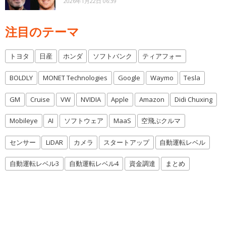
2026年1月22日 06:39
注目のテーマ
トヨタ
日産
ホンダ
ソフトバンク
ティアフォー
BOLDLY
MONET Technologies
Google
Waymo
Tesla
GM
Cruise
VW
NVIDIA
Apple
Amazon
Didi Chuxing
Mobileye
AI
ソフトウェア
MaaS
空飛ぶクルマ
センサー
LiDAR
カメラ
スタートアップ
自動運転レベル
自動運転レベル3
自動運転レベル4
資金調達
まとめ