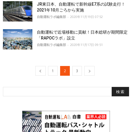
JR東日本、自動運転で新幹線E7系の試験走行！
2021年10月ごろから実施
自動運転ラボ編集部
-
2020年11月19日 07:52
自動運転で近場移動に貢献！日本総研が期間限定
「RAPOCラボ」設立
自動運転ラボ編集部
-
2020年11月17日 09:51
1
2
3