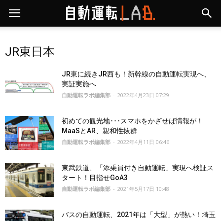
JR東日本
JR東に続きJR西も！新幹線の自動運転実現へ、
実証実施へ
自動運転ラボ編集部
-
2022年4月23日 07:29
初めての観光地･･･スマホをかざせば情報が！
MaaSとAR、親和性抜群
自動運転ラボ編集部
-
2022年4月11日 06:46
東武鉄道、「添乗員付き自動運転」実現へ検証ス
タート！目指せGoA3
自動運転ラボ編集部
-
2021年5月17日 10:48
バスの自動運転、2021年は「大型」が熱い！埼玉