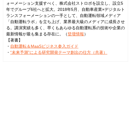
ォーメーション支援すべく、株式会社ストロボを設立し、設立5
年でグループ6社へと拡大。2018年5月、自動車産業×デジタルト
ランスフォーメーションの一手として、自動運転領域メディア
「自動運転ラボ」を立ち上げ、業界最大級のメディアに成長させ
る。講演実績も多く、早くもあらゆる自動運転系の技術や企業の
最新情報が最も集まる存在に。（
登壇情報
）
【著書】
・
自動運転＆MaaSビジネス参入ガイド
・
“未来予測”による研究開発テーマ創出の仕方（共著）