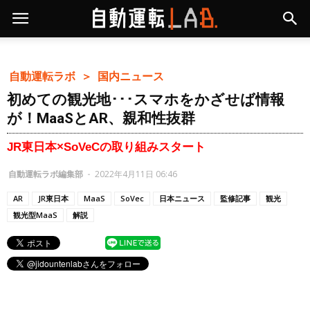
自動運転ラボ ＞
国内ニュース
初めての観光地･･･スマホをかざせば情報
が！MaaSとAR、親和性抜群
JR東日本×SoVeCの取り組みスタート
自動運転ラボ編集部
-
2022年4月11日 06:46
AR
JR東日本
MaaS
SoVec
日本ニュース
監修記事
観光
観光型MaaS
解説