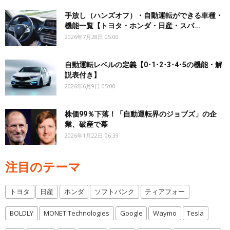
手放し（ハンズオフ）・自動運転ができる車種・
機能一覧【トヨタ・ホンダ・日産・スバ...
2026年7月28日 05:00
自動運転レベルの定義【0･1･2･3･4･5の機能・解
説表付き】
2026年6月9日 05:00
株価99％下落！「自動運転界のジョブズ」の企
業、破産で幕
2026年1月22日 06:39
注目のテーマ
トヨタ
日産
ホンダ
ソフトバンク
ティアフォー
BOLDLY
MONET Technologies
Google
Waymo
Tesla