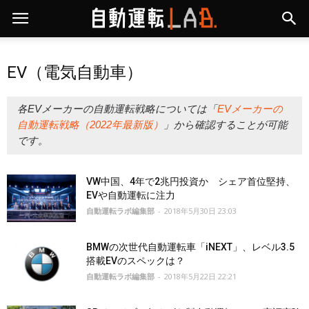
EV（電気自動車）
各EVメーカーの自動運転戦略については「
EVメーカーの
自動運転戦略（2022年最新版）
」から確認することが可能
です。
VW中国、4年で2兆円投資か シェア首位堅持、
EVや自動運転に注力
自動運転ラボ編集部
-
2018年5月30日 23:03
BMWの次世代自動運転車「iNEXT」、レベル3.5
搭載EVのスペックは？
自動運転ラボ編集部
-
2018年5月22日 22:21