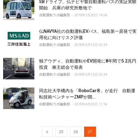
SBドライブ、仏ナビヤ製自動運転バスの実証実験
開始 兵庫の研究所敷地で
自動運転ラボ編集部
-
2018年5月20日 14:54
仏NAVYA社の自動運転EVバス、福島第一原発で実
用化に向けリスク評価
自動運転ラボ編集部
-
2018年5月12日 02:34
独アウディ、自動運転やEV開発に8年間で5.2兆円
投資 株主総会で発表
自動運転ラボ編集部
-
2018年5月12日 02:34
同志社大学構内を「RoboCar®」が走行 自動運
転技術ベンチャーZMPが開...
自動運転ラボ編集部
-
2018年4月29日 11:54
25
26
27