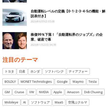
自動運転レベルの定義【0･1･2･3･4･5の機能・解
説表付き】
2026年6月9日 05:00
株価99％下落！「自動運転界のジョブズ」の企
業、破産で幕
2026年1月22日 06:39
注目のテーマ
トヨタ
日産
ホンダ
ソフトバンク
ティアフォー
BOLDLY
MONET Technologies
Google
Waymo
Tesla
GM
Cruise
VW
NVIDIA
Apple
Amazon
Didi Chuxing
Mobileye
AI
ソフトウェア
MaaS
空飛ぶクルマ