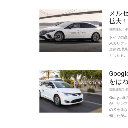
メルセ
拡大！
自動運転ラボ
ドイツの高
米カリフォ
道路管理局
可したも...
Goo
をは
自動運転ラボ
Googl
が、サンフ
の犬を死な
知したが… こ