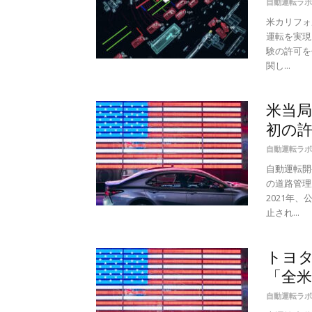
自動運転ラボ
米カリフォ
運転を実現
験の許可を
関し...
米当
初の
自動運転ラボ
自動運転開
の道路管理
2021年
止され...
トヨタ
「全
自動運転ラボ