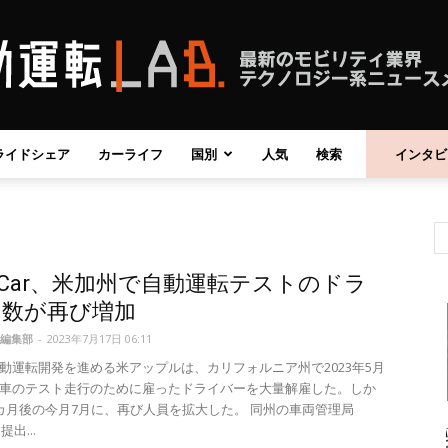
ライドシェア
カーライフ
国別
人気
検索
インタビ
自
le Car、米加州で自動運転テストのドラ
動
ー数が再び増加
編集部
-
2023年7月17日 06:11
動運転開発を進める米アップルは、カリフォルニア州で2023年5月
車のテスト走行のために雇ったドライバーを大量解雇した。しか
カ月後の今月7月に、再び人員を拡大した。 同州の車両管理局
運
出...