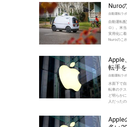
Nur
自動運転ラボ
自動運転配
ロ）。米当
実用化に着
Nuroのこれ
App
転手を
自動運転ラボ
水面下で自
転車のテス
ど明らかに
人だったのが
App