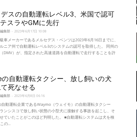
デスの自動運転レベル3、米国で認可
テスラやGMに先行
転
編集部
-
2023年6月17日 10:08
級車メーカーであるメルセデス・ベンツは2023年6月16日までに、
ルニア州で自動運転レベル3のシステムの認可を取得した。 同州の
（DMV）が、指定された高速道路を自動運転で走行することを許
ラ
gleの自動運転タクシー、放し飼いの犬
ねて死なせる
編集部
-
2023年6月8日 06:16
e系の自動運転企業であるWaymo（ウェイモ）の自動運転タクシー
ボ
ランシスコで放し飼い状態の小型犬に接触する事故を起こし、そ
せていたことがこのほど判明した。 ■自動運転システムは犬を検
の...