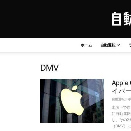
ホーム
自動運転
DMV
App
イバ
自動運転ラボ
水面下で自
に自動運転
し、その2
（DMV）に提