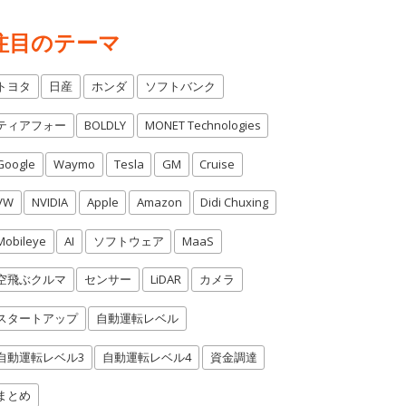
注目のテーマ
トヨタ
日産
ホンダ
ソフトバンク
ティアフォー
BOLDLY
MONET Technologies
Google
Waymo
Tesla
GM
Cruise
VW
NVIDIA
Apple
Amazon
Didi Chuxing
Mobileye
AI
ソフトウェア
MaaS
空飛ぶクルマ
センサー
LiDAR
カメラ
スタートアップ
自動運転レベル
自動運転レベル3
自動運転レベル4
資金調達
まとめ