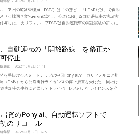
編集部
-
2022年6月24日 07:53
ルニア州の道路管理局（DMV）はこのほど、「LiDARだけ」で自動
させる韓国企業Vueronに対し、公道における自動運転車の実証実
付与した。 カリフォルニアDMVは自動運転車の実証実験の許可に
局、自動運転の「開放路線」を修正か
許可停止
編集部
-
2022年6月2日 04:41
発を手掛けるスタートアップの中国Pony.aiが、カリフォルニア州
局（DMV）から公道走行ライセンスの停止措置を受けた。 同社は
、公道実証中の事故に起因してドライバーレスの走行ライセンスを停
出資のPony.ai、自動運転ソフトで
米初のリコール」
編集部
-
2022年3月12日 06:29