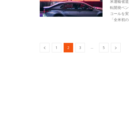
米運輸省道
転開発ベン
コールを実
「全米初のリ
...
1
2
3
5