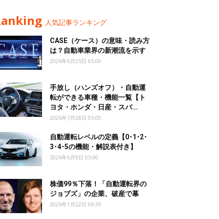
Ranking
人気記事ランキング
CASE（ケース）の意味・読み方
は？自動車業界の新潮流を示す
2026年6月25日 05:00
手放し（ハンズオフ）・自動運
転ができる車種・機能一覧【ト
ヨタ・ホンダ・日産・スバ...
2026年7月28日 05:00
自動運転レベルの定義【0･1･2･
3･4･5の機能・解説表付き】
2026年6月9日 05:00
株価99％下落！「自動運転界の
ジョブズ」の企業、破産で幕
2026年1月22日 06:39