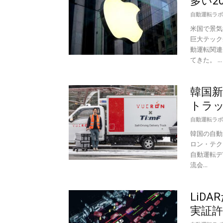
多い2
自動運転ラボ
米国で景気後
巨大テック
動運転関連
てきた。 ...
韓国新
トラ
自動運転ラボ
韓国の自動運
ロン・テク
自動運転デ
流会...
LiD
実証許