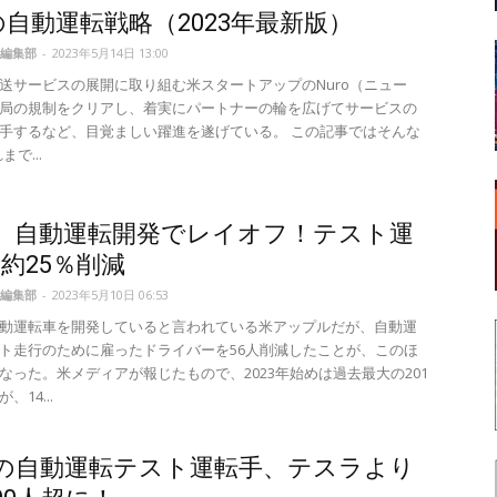
oの自動運転戦略（2023年最新版）
編集部
-
2023年5月14日 13:00
送サービスの展開に取り組む米スタートアップのNuro（ニュー
局の規制をクリアし、着実にパートナーの輪を広げてサービスの
手するなど、目覚ましい躍進を遂げている。 この記事ではそんな
まで...
le、自動運転開発でレイオフ！テスト運
約25％削減
編集部
-
2023年5月10日 06:53
動運転車を開発していると言われている米アップルだが、自動運
ト走行のために雇ったドライバーを56人削減したことが、このほ
なった。米メディアが報じたもので、2023年始めは過去最大の201
、14...
leの自動運転テスト運転手、テスラより