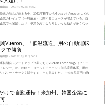
00人超に！
編集部
-
2023年3月28日 06:32
退の懸念が高まる中、2022年後半からGoogleやAmazonなどの
企業のレイオフ（一時解雇）に関するニュースが増えている。自
企業でも閉鎖したり、事業を縮小したりといった動きが多くなっ
興Vueron、「低温流通」用の自動運転
ックで勝負
編集部
-
2022年12月19日 06:37
転開発スタートアップ企業であるVueron Technology（ビュー
ノロジー）はこのほど、コールドチェーン（低温流通体系）用の
リバリートラックを販売することを発表した。 生鮮食品専門の物
ARだけで自動運転！米加州、韓国企業に
可