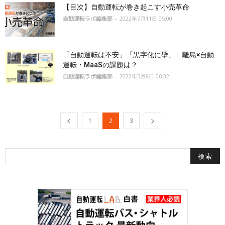
【目次】自動運転が巻き起こす小売革命
自動運転ラボ編集部
-
2022年7月11日 05:00
「自動運転は不安」「黒字化に壁」 離島×自動
運転・MaaSの課題は？
自動運転ラボ編集部
-
2022年5月9日 06:32
1
2
3