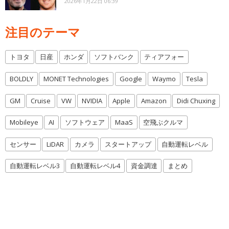
2026年1月22日 06:39
注目のテーマ
トヨタ
日産
ホンダ
ソフトバンク
ティアフォー
BOLDLY
MONET Technologies
Google
Waymo
Tesla
GM
Cruise
VW
NVIDIA
Apple
Amazon
Didi Chuxing
Mobileye
AI
ソフトウェア
MaaS
空飛ぶクルマ
センサー
LiDAR
カメラ
スタートアップ
自動運転レベル
自動運転レベル3
自動運転レベル4
資金調達
まとめ