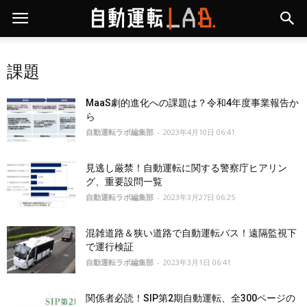
課題
MaaS劇的進化への課題は？令和4年度事業報告か
ら
自動運転ラボ編集部
-
2023年4月10日 06:41
見逃し厳禁！自動運転に関する警察庁ヒアリン
グ、重要設問一覧
自動運転ラボ編集部
-
2023年3月27日 06:25
混雑道路＆狭い道路で自動運転バス！遠隔監視下
で運行検証
自動運転ラボ編集部
-
2023年3月1日 06:41
関係者必読！SIP第2期自動運転、全300ページの