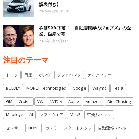
説表付き】
2026年6月9日 05:00
株価99％下落！「自動運転界のジョブズ」の企
業、破産で幕
2026年1月22日 06:39
注目のテーマ
トヨタ
日産
ホンダ
ソフトバンク
ティアフォー
BOLDLY
MONET Technologies
Google
Waymo
Tesla
GM
Cruise
VW
NVIDIA
Apple
Amazon
Didi Chuxing
Mobileye
AI
ソフトウェア
MaaS
空飛ぶクルマ
センサー
LiDAR
カメラ
スタートアップ
自動運転レベル