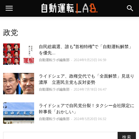
政党
自民総裁選、誰も”首相特権”で「自動運転解禁」
を優先...
自動運転ラボ編集部
-
2024年9月23日 06:59
ライドシェア、政権交代でも「全面解禁」見送り
濃厚 立憲民主党も反対姿勢
自動運転ラボ編集部
-
2024年7月18日 06:47
ライドシェアで自民党分裂！タクシー会社限定に
幹事長「おかしい」
自動運転ラボ編集部
-
2024年5月20日 06:32