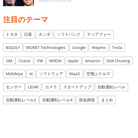
2026年1月22日 06:39
注目のテーマ
トヨタ
日産
ホンダ
ソフトバンク
ティアフォー
BOLDLY
MONET Technologies
Google
Waymo
Tesla
GM
Cruise
VW
NVIDIA
Apple
Amazon
Didi Chuxing
Mobileye
AI
ソフトウェア
MaaS
空飛ぶクルマ
センサー
LiDAR
カメラ
スタートアップ
自動運転レベル
自動運転レベル3
自動運転レベル4
資金調達
まとめ