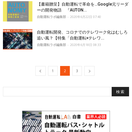
【書籍贈呈】自動運転で革命を…Google元リーダ
ーの開発物語 『AUTON...
自動運転ラボ編集部
-
2020年6月22日 07:40
自動運転開発、コロナでのテレワーク化はむしろ
追い風？【特集「自動運転×テレワ...
自動運転ラボ編集部
-
2020年6月18日 08:33
1
2
3