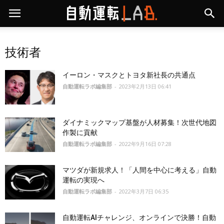
技術者
イーロン・マスクとトヨタ新社長の共通点
自動運転ラボ編集部
-
2023年2月13日 06:41
ダイナミックマップ基盤が人材募集！次世代地図
作製に貢献
自動運転ラボ編集部
-
2022年9月16日 07:28
マツダが新規求人！「人間を中心に考える」自動
運転の実現へ
自動運転ラボ編集部
-
2022年3月7日 06:35
自動運転AIチャレンジ、オンラインで決勝！自動