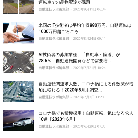
運転車での品物配達が課題
自動運転ラボ編集部
-
2020年9月11日 06:34
米国のIT技術者は平均年収880万円、自動運転は
1000万円超ごろごろ
自動運転ラボ編集部
-
2020年8月24日 09:11
AI技術者の募集業種、「自動車・輸送」が
28.6％ 自動運転開発などで需要増...
自動運転ラボ編集部
-
2020年7月21日 10:24
自動運転関連求人数、コロナ禍による件数減が増
加に転じる！2020年5月末調査...
自動運転ラボ編集部
-
2020年7月3日 11:20
コロナ禍でも積極採用！自動運転、気になる求人
10選【2020年6月】
自動運転ラボ編集部
-
2020年6月29日 07:33