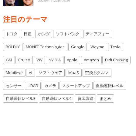
2026年1月22日 06:39
注目のテーマ
トヨタ
日産
ホンダ
ソフトバンク
ティアフォー
BOLDLY
MONET Technologies
Google
Waymo
Tesla
GM
Cruise
VW
NVIDIA
Apple
Amazon
Didi Chuxing
Mobileye
AI
ソフトウェア
MaaS
空飛ぶクルマ
センサー
LiDAR
カメラ
スタートアップ
自動運転レベル
自動運転レベル3
自動運転レベル4
資金調達
まとめ