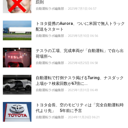
罰則
自動運転ラボ編集部
-
2025年7月1日 06:57
トヨタ提携のAurora、ついに米国で無人トラック
配送をスタート
自動運転ラボ編集部
-
2025年5月10日 06:56
テスラの工場、完成車両が「自動運転」で自ら出
荷場所へ
自動運転ラボ編集部
-
2025年4月25日 06:58
自動運転で打倒テスラ掲げるTuring、ナスダック
上場か？検索回数が67倍に...
自動運転ラボ編集部
-
2025年1月31日 06:49
トヨタ会長、空のモビリティは「完全自動運転時
代より先」 5年前に予言
自動運転ラボ編集部
-
2024年11月26日 06:21