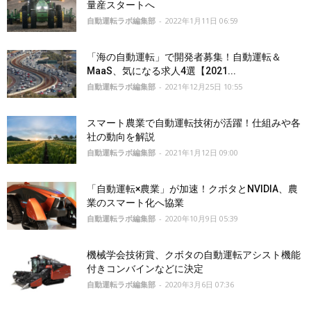
量産スタートへ
自動運転ラボ編集部
-
2022年1月11日 06:59
「海の自動運転」で開発者募集！自動運転＆
MaaS、気になる求人4選【2021...
自動運転ラボ編集部
-
2021年12月25日 10:55
スマート農業で自動運転技術が活躍！仕組みや各
社の動向を解説
自動運転ラボ編集部
-
2021年1月12日 09:00
「自動運転×農業」が加速！クボタとNVIDIA、農
業のスマート化へ協業
自動運転ラボ編集部
-
2020年10月9日 05:39
機械学会技術賞、クボタの自動運転アシスト機能
付きコンバインなどに決定
自動運転ラボ編集部
-
2020年3月6日 07:36