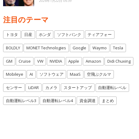
2026年1月22日 06:39
注目のテーマ
トヨタ
日産
ホンダ
ソフトバンク
ティアフォー
BOLDLY
MONET Technologies
Google
Waymo
Tesla
GM
Cruise
VW
NVIDIA
Apple
Amazon
Didi Chuxing
Mobileye
AI
ソフトウェア
MaaS
空飛ぶクルマ
センサー
LiDAR
カメラ
スタートアップ
自動運転レベル
自動運転レベル3
自動運転レベル4
資金調達
まとめ