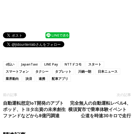
d払い
JapanTaxi
LINE Pay
NTTドコモ
スタート
スマートフォン
タクシー
タブレット
川鍋一朗
日本ニュース
業界動向
決済
連携
配車アプリ
前の記事
次の記事
自動運転想定IoT開発のアプト
完全無人の自動運転レベル4、
ポッド、トヨタ出資の未来創生
横須賀市で乗車体験イベント
ファンドなどから8億円調達
公道を時速30キロで走行