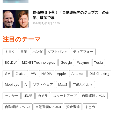
株価99％下落！「自動運転界のジョブズ」の企
業、破産で幕
2026年1月22日 06:39
注目のテーマ
トヨタ
日産
ホンダ
ソフトバンク
ティアフォー
BOLDLY
MONET Technologies
Google
Waymo
Tesla
GM
Cruise
VW
NVIDIA
Apple
Amazon
Didi Chuxing
Mobileye
AI
ソフトウェア
MaaS
空飛ぶクルマ
センサー
LiDAR
カメラ
スタートアップ
自動運転レベル
自動運転レベル3
自動運転レベル4
資金調達
まとめ