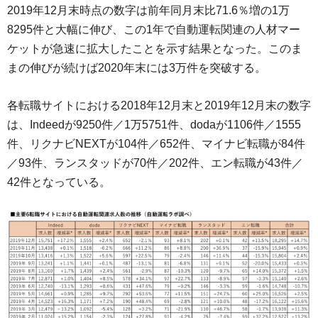
2019年12月末時点の数字は前年同月末比71.6％増の1万
8295件と大幅に伸び、この1年で自動運転関連の人材マー
ケットが急速に拡大したことを示す結果となった。このま
まの伸びが続けば2020年末には3万件を突破する。
各転職サイトにおける2018年12月末と2019年12月末の数字
は、Indeedが9250件／1万5751件、dodaが1106件／1555
件、リクナビNEXTが104件／652件、マイナビ転職が84件
／93件、ランスタッドが70件／202件、エン転職が43件／
42件となっている。