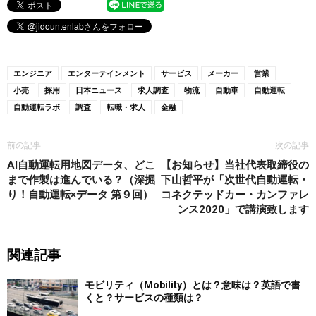
エンジニア
エンターテインメント
サービス
メーカー
営業
小売
採用
日本ニュース
求人調査
物流
自動車
自動運転
自動運転ラボ
調査
転職・求人
金融
前の記事
次の記事
AI自動運転用地図データ、どこ
【お知らせ】当社代表取締役の
まで作製は進んでいる？（深掘
下山哲平が「次世代自動運転・
り！自動運転×データ 第９回）
コネクテッドカー・カンファレ
ンス2020」で講演致します
関連記事
モビリティ（Mobility）とは？意味は？英語で書
くと？サービスの種類は？