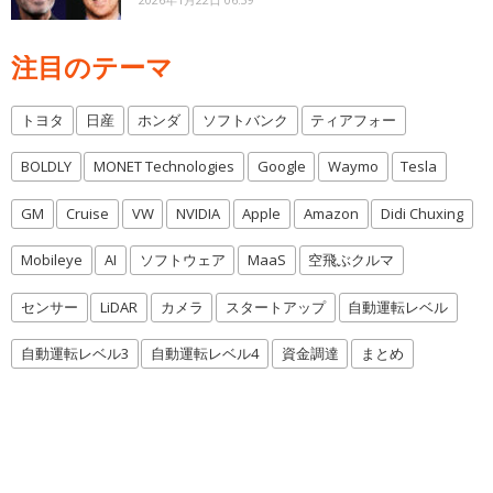
注目のテーマ
トヨタ
日産
ホンダ
ソフトバンク
ティアフォー
BOLDLY
MONET Technologies
Google
Waymo
Tesla
GM
Cruise
VW
NVIDIA
Apple
Amazon
Didi Chuxing
Mobileye
AI
ソフトウェア
MaaS
空飛ぶクルマ
センサー
LiDAR
カメラ
スタートアップ
自動運転レベル
自動運転レベル3
自動運転レベル4
資金調達
まとめ