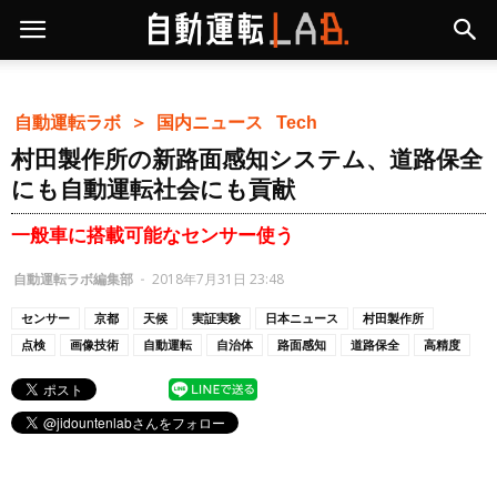
自動運転ラボ ＞
国内ニュース
Tech
村田製作所の新路面感知システム、道路保全
にも自動運転社会にも貢献
一般車に搭載可能なセンサー使う
自動運転ラボ編集部
-
2018年7月31日 23:48
センサー
京都
天候
実証実験
日本ニュース
村田製作所
点検
画像技術
自動運転
自治体
路面感知
道路保全
高精度