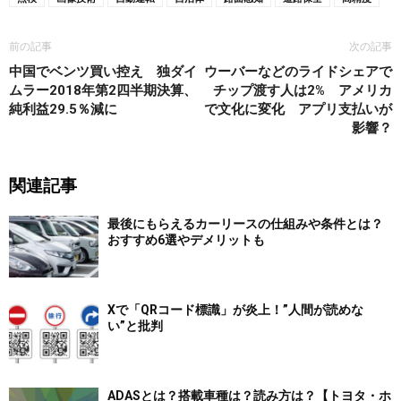
前の記事
次の記事
中国でベンツ買い控え 独ダイ
ウーバーなどのライドシェアで
ムラー2018年第2四半期決算、
チップ渡す人は2% アメリカ
純利益29.5％減に
で文化に変化 アプリ支払いが
影響？
関連記事
最後にもらえるカーリースの仕組みや条件とは？
おすすめ6選やデメリットも
Xで「QRコード標識」が炎上！”人間が読めな
い”と批判
ADASとは？搭載車種は？読み方は？【トヨタ・ホ