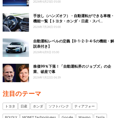
2026年6月25日 05:00
手放し（ハンズオフ）・自動運転ができる車種・
機能一覧【トヨタ・ホンダ・日産・スバ...
2026年7月28日 05:00
自動運転レベルの定義【0･1･2･3･4･5の機能・解
説表付き】
2026年6月9日 05:00
株価99％下落！「自動運転界のジョブズ」の企
業、破産で幕
2026年1月22日 06:39
注目のテーマ
トヨタ
日産
ホンダ
ソフトバンク
ティアフォー
BOLDLY
MONET Technologies
Google
Waymo
Tesla