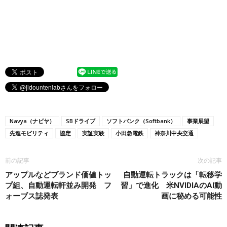
Navya（ナビヤ）
SBドライブ
ソフトバンク（Softbank）
事業展望
先進モビリティ
協定
実証実験
小田急電鉄
神奈川中央交通
前の記事
次の記事
アップルなどブランド価値トッ
自動運転トラックは「転移学
プ組、自動運転軒並み開発 フ
習」で進化 米NVIDIAのAI動
ォーブス誌発表
画に秘める可能性