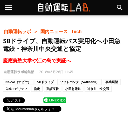
自動運転ラボ ＞
国内ニュース
Tech
SBドライブ、自動運転バス実用化へ小田急
電鉄・神奈川中央交通と協定
慶應義塾大学や江の島で実証へ
自動運転ラボ編集部
-
2018年5月26日 11:45
Navya（ナビヤ）
SBドライブ
ソフトバンク（Softbank）
事業展望
先進モビリティ
協定
実証実験
小田急電鉄
神奈川中央交通