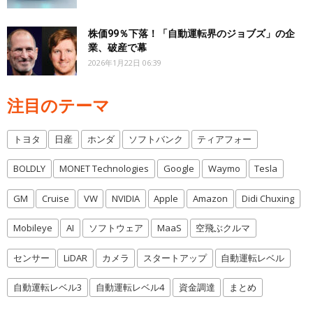
株価99％下落！「自動運転界のジョブズ」の企
業、破産で幕
2026年1月22日 06:39
注目のテーマ
トヨタ
日産
ホンダ
ソフトバンク
ティアフォー
BOLDLY
MONET Technologies
Google
Waymo
Tesla
GM
Cruise
VW
NVIDIA
Apple
Amazon
Didi Chuxing
Mobileye
AI
ソフトウェア
MaaS
空飛ぶクルマ
センサー
LiDAR
カメラ
スタートアップ
自動運転レベル
自動運転レベル3
自動運転レベル4
資金調達
まとめ