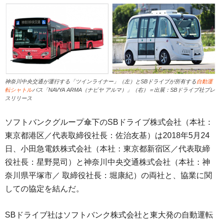
神奈川中央交通が運行する「ツインライナー」（左）とSBドライブが所有する
自動運
転シャトル
バス「NAVYA ARMA（ナビヤ アルマ）」（右）＝出展：SBドライブ社プレ
スリリース
ソフトバンクグループ傘下のSBドライブ株式会社（本社：
東京都港区／代表取締役社長：佐治友基）は2018年5月24
日、小田急電鉄株式会社（本社：東京都新宿区／代表取締
役社長：星野晃司）と神奈川中央交通株式会社（本社：神
奈川県平塚市／ 取締役社長：堀康紀）の両社と、協業に関
しての協定を結んだ。
SBドライブ社はソフトバンク株式会社と東大発の自動運転