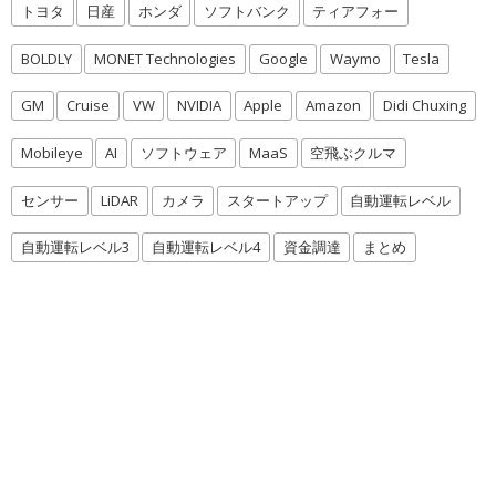
トヨタ
日産
ホンダ
ソフトバンク
ティアフォー
BOLDLY
MONET Technologies
Google
Waymo
Tesla
GM
Cruise
VW
NVIDIA
Apple
Amazon
Didi Chuxing
Mobileye
AI
ソフトウェア
MaaS
空飛ぶクルマ
センサー
LiDAR
カメラ
スタートアップ
自動運転レベル
自動運転レベル3
自動運転レベル4
資金調達
まとめ