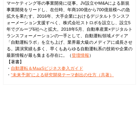
マーケティング等の事業開発に従事。JV設立やM&Aによる新規
事業開発をリードし、在任時、年商100億から700億規模への急
拡大を果たす。2016年、大手企業におけるデジタルトランスフ
ォーメーション支援すべく、株式会社ストロボを設立し、設立5
年でグループ6社へと拡大。2018年5月、自動車産業×デジタルト
ランスフォーメーションの一手として、自動運転領域メディア
「自動運転ラボ」を立ち上げ、業界最大級のメディアに成長させ
る。講演実績も多く、早くもあらゆる自動運転系の技術や企業の
最新情報が最も集まる存在に。（
登壇情報
）
【著書】
・
自動運転＆MaaSビジネス参入ガイド
・
“未来予測”による研究開発テーマ創出の仕方（共著）