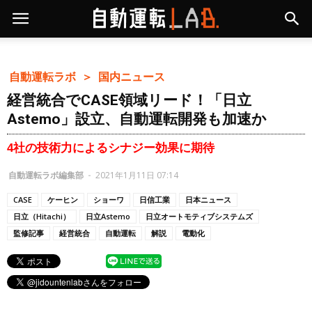
自動運転ラボ ＞
国内ニュース
経営統合でCASE領域リード！「日立
Astemo」設立、自動運転開発も加速か
4社の技術力によるシナジー効果に期待
自動運転ラボ編集部
-
2021年1月11日 07:14
CASE
ケーヒン
ショーワ
日信工業
日本ニュース
日立（Hitachi）
日立Astemo
日立オートモティブシステムズ
監修記事
経営統合
自動運転
解説
電動化