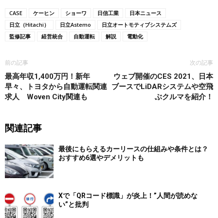
CASE
ケーヒン
ショーワ
日信工業
日本ニュース
日立（Hitachi）
日立Astemo
日立オートモティブシステムズ
監修記事
経営統合
自動運転
解説
電動化
前の記事
次の記事
最高年収1,400万円！新年
ウェブ開催のCES 2021、日本
早々、トヨタから自動運転関連
ブースでLiDARシステムや空飛
求人 Woven City関連も
ぶクルマを紹介！
関連記事
最後にもらえるカーリースの仕組みや条件とは？
おすすめ6選やデメリットも
Xで「QRコード標識」が炎上！”人間が読めな
い”と批判