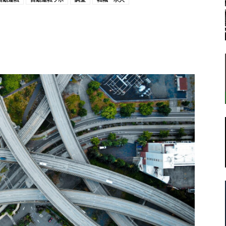
転
ラ
ボ