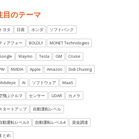
注目のテーマ
トヨタ
日産
ホンダ
ソフトバンク
ティアフォー
BOLDLY
MONET Technologies
Google
Waymo
Tesla
GM
Cruise
VW
NVIDIA
Apple
Amazon
Didi Chuxing
Mobileye
AI
ソフトウェア
MaaS
空飛ぶクルマ
センサー
LiDAR
カメラ
スタートアップ
自動運転レベル
自動運転レベル3
自動運転レベル4
資金調達
まとめ