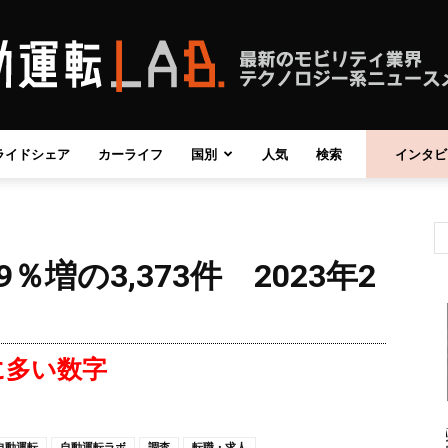
ライドシェア
カーライフ
国別
人気
検索
インタビ
自
9％増の3,373件 2023年2
動
に多い数字
運
自動運転
自動運転ラボ
調査
転職・求人