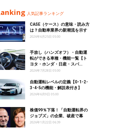
Ranking
人気記事ランキング
CASE（ケース）の意味・読み方
は？自動車業界の新潮流を示す
2026年6月25日 05:00
手放し（ハンズオフ）・自動運
転ができる車種・機能一覧【ト
ヨタ・ホンダ・日産・スバ...
2026年7月28日 05:00
自動運転レベルの定義【0･1･2･
3･4･5の機能・解説表付き】
2026年6月9日 05:00
株価99％下落！「自動運転界の
ジョブズ」の企業、破産で幕
2026年1月22日 06:39