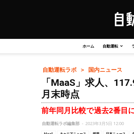
ホーム
自動運転
自動運転ラボ ＞
国内ニュース
「MaaS」求人、117.
月末時点
前年同月比較で過去2番目
自動運転ラボ編集部
-
2023年3月5日 12:00
MaaS
キャリアニュース
採用
日本ニュース