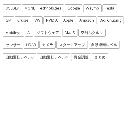
BOLDLY
MONET Technologies
Google
Waymo
Tesla
GM
Cruise
VW
NVIDIA
Apple
Amazon
Didi Chuxing
Mobileye
AI
ソフトウェア
MaaS
空飛ぶクルマ
センサー
LiDAR
カメラ
スタートアップ
自動運転レベル
自動運転レベル3
自動運転レベル4
資金調達
まとめ