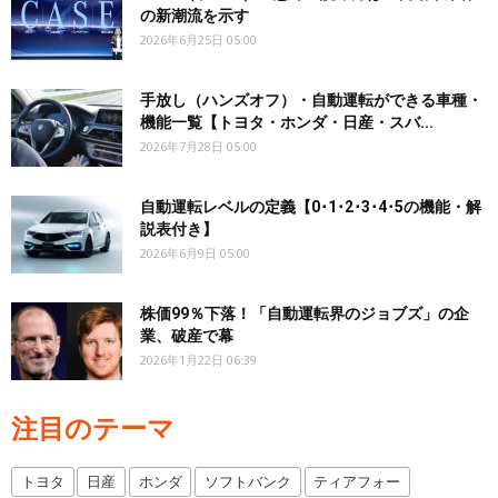
の新潮流を示す
2026年6月25日 05:00
手放し（ハンズオフ）・自動運転ができる車種・
機能一覧【トヨタ・ホンダ・日産・スバ...
2026年7月28日 05:00
自動運転レベルの定義【0･1･2･3･4･5の機能・解
説表付き】
2026年6月9日 05:00
株価99％下落！「自動運転界のジョブズ」の企
業、破産で幕
2026年1月22日 06:39
注目のテーマ
トヨタ
日産
ホンダ
ソフトバンク
ティアフォー