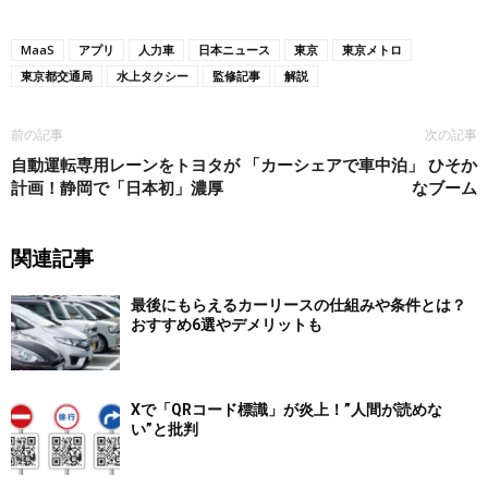
MaaS
アプリ
人力車
日本ニュース
東京
東京メトロ
東京都交通局
水上タクシー
監修記事
解説
前の記事
次の記事
自動運転専用レーンをトヨタが
「カーシェアで車中泊」 ひそか
計画！静岡で「日本初」濃厚
なブーム
関連記事
最後にもらえるカーリースの仕組みや条件とは？
おすすめ6選やデメリットも
Xで「QRコード標識」が炎上！”人間が読めな
い”と批判