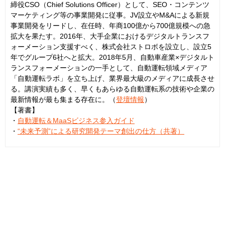
締役CSO（Chief Solutions Officer）として、SEO・コンテンツ
マーケティング等の事業開発に従事。JV設立やM&Aによる新規
事業開発をリードし、在任時、年商100億から700億規模への急
拡大を果たす。2016年、大手企業におけるデジタルトランスフ
ォーメーション支援すべく、株式会社ストロボを設立し、設立5
年でグループ6社へと拡大。2018年5月、自動車産業×デジタルト
ランスフォーメーションの一手として、自動運転領域メディア
「自動運転ラボ」を立ち上げ、業界最大級のメディアに成長させ
る。講演実績も多く、早くもあらゆる自動運転系の技術や企業の
最新情報が最も集まる存在に。（
登壇情報
）
【著書】
・
自動運転＆MaaSビジネス参入ガイド
・
“未来予測”による研究開発テーマ創出の仕方（共著）