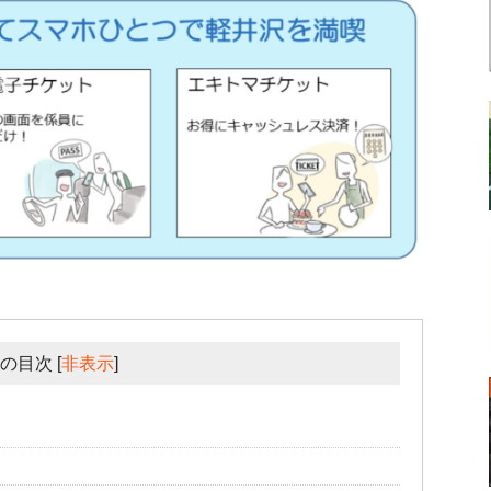
の目次
[
非表示
]