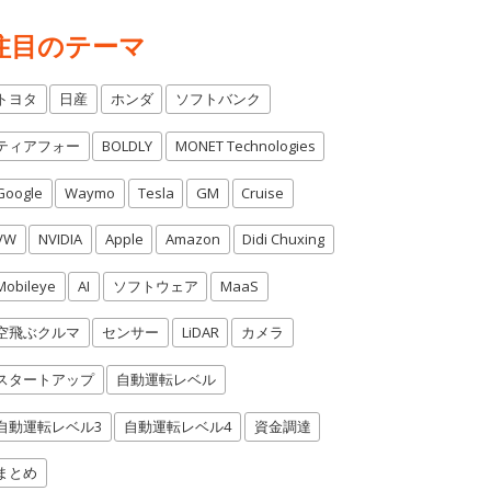
注目のテーマ
トヨタ
日産
ホンダ
ソフトバンク
ティアフォー
BOLDLY
MONET Technologies
Google
Waymo
Tesla
GM
Cruise
VW
NVIDIA
Apple
Amazon
Didi Chuxing
Mobileye
AI
ソフトウェア
MaaS
空飛ぶクルマ
センサー
LiDAR
カメラ
スタートアップ
自動運転レベル
自動運転レベル3
自動運転レベル4
資金調達
まとめ