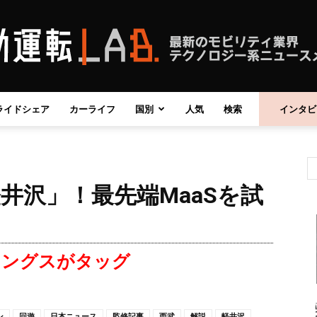
ライドシェア
カーライフ
国別
人気
検索
インタビ
自
井沢」！最先端MaaSを試
動
ィングスがタッグ
運
ン
回遊
日本ニュース
監修記事
西武
解説
軽井沢