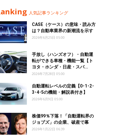
Ranking
人気記事ランキング
CASE（ケース）の意味・読み方
は？自動車業界の新潮流を示す
2026年6月25日 05:00
手放し（ハンズオフ）・自動運
転ができる車種・機能一覧【ト
ヨタ・ホンダ・日産・スバ...
2026年7月28日 05:00
自動運転レベルの定義【0･1･2･
3･4･5の機能・解説表付き】
2026年6月9日 05:00
株価99％下落！「自動運転界の
ジョブズ」の企業、破産で幕
2026年1月22日 06:39