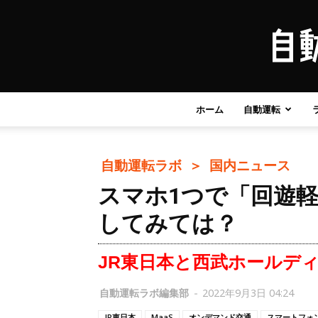
ホーム
自動運転
自動運転ラボ ＞
国内ニュース
スマホ1つで「回遊軽
してみては？
JR東日本と西武ホールデ
自動運転ラボ編集部
-
2022年9月3日 04:24
JR東日本
MaaS
オンデマンド交通
スマートフォ