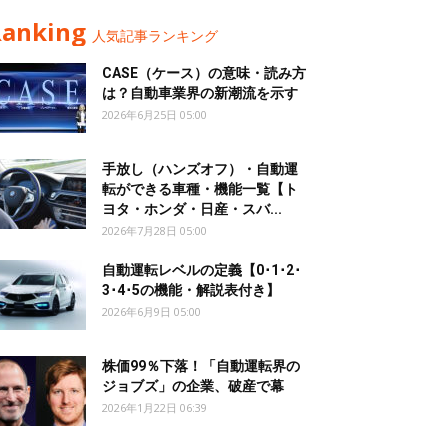
Ranking
人気記事ランキング
CASE（ケース）の意味・読み方
は？自動車業界の新潮流を示す
2026年6月25日 05:00
手放し（ハンズオフ）・自動運
転ができる車種・機能一覧【ト
ヨタ・ホンダ・日産・スバ...
2026年7月28日 05:00
自動運転レベルの定義【0･1･2･
3･4･5の機能・解説表付き】
2026年6月9日 05:00
株価99％下落！「自動運転界の
ジョブズ」の企業、破産で幕
2026年1月22日 06:39