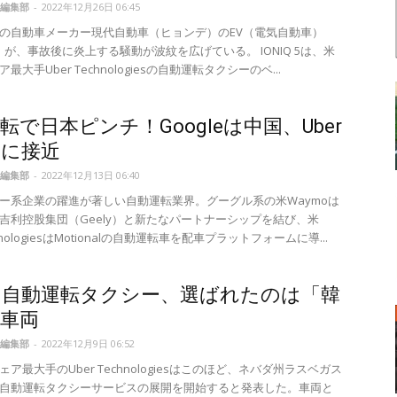
編集部
-
2022年12月26日 06:45
の自動車メーカー現代自動車（ヒョンデ）のEV（電気自動車）
 5」が、事故後に炎上する騒動が波紋を広げている。 IONIQ 5は、米
最大手Uber Technologiesの自動運転タクシーのベ...
転で日本ピンチ！Googleは中国、Uber
国に接近
編集部
-
2022年12月13日 06:40
ー系企業の躍進が著しい自動運転業界。グーグル系の米Waymoは
吉利控股集団（Geely）と新たなパートナーシップを結び、米
chnologiesはMotionalの自動運転車を配車プラットフォームに導...
rの自動運転タクシー、選ばれたのは「韓
車両
編集部
-
2022年12月9日 06:52
ア最大手のUber Technologiesはこのほど、ネバダ州ラスベガス
自動運転タクシーサービスの展開を開始すると発表した。車両と