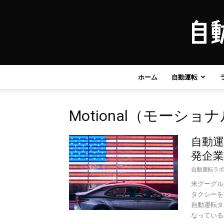
ホーム
自動運転
Motional（モーショ
自動
発企
自動運転ラボ
米グーグル
タクシーを
自動運転タ
なっている。 