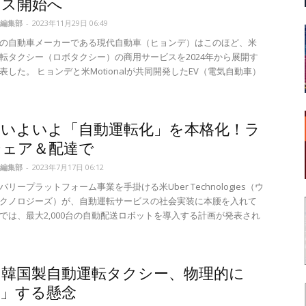
ビス開始へ
編集部
-
2023年11月29日 06:49
の自動車メーカーである現代自動車（ヒョンデ）はこのほど、米
転タクシー（ロボタクシー）の商用サービスを2024年から展開す
表した。 ヒョンデと米Motionalが共同開発したEV（電気自動車）
r、いよいよ「自動運転化」を本格化！ラ
シェア＆配達で
編集部
-
2023年7月17日 06:12
リープラットフォーム事業を手掛ける米Uber Technologies（ウ
クノロジーズ）が、自動運転サービスの社会実装に本腰を入れて
では、最大2,000台の自動配送ロボットを導入する計画が発表され
rの韓国製自動運転タクシー、物理的に
上」する懸念