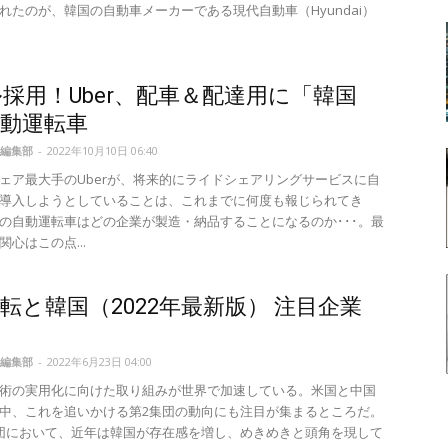
れたのが、韓国の自動車メーカーである現代自動車（Hyundai）
採用！Uber、配車＆配達用に「韓国
動運転車
編集部
-
2022年10月10日 06:40
ェア最大手のUberが、将来的にライドシェアリングサービスに自
導入しようとしていることは、これまでに何度も報じられてき
の自動運転車はどの企業が製造・納品することになるのか･･･。最
心はこの点...
転と韓国（2022年最新版） 注目企業
編集部
-
2022年6月23日 04:00
術の実用化に向けた取り組みが世界で加速している。米国と中国
中、これを追いかける第2集団の動向にも注目が集まるところだ。
団において、近年は韓国が存在感を増し、めきめきと頭角を現して