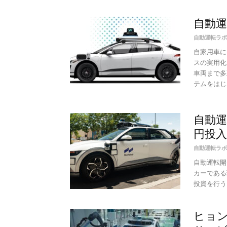
自動
自動運転ラボ
自家用車に
スの実用化
車両まで多
テムをはじ..
自動運転
円投入
自動運転ラボ
自動運転開
カーである現
投資を行うこ
ヒョン