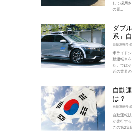
して採用さ
の電...
ダブル
系」自
自動運転ラボ
米ライドシ
動運転車を
た。ではそ
近の業界の関
自動運
は？
自動運転ラボ
自動運転技
が先行する
この第2集