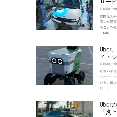
サー
自動運転ラボ
韓国最大手
国で自動運
ることを発
「Mo...
Ube
イド
自動運転ラボ
配車やデリバ
ーバー・テ
いる。最近
た。...
Ube
「炎