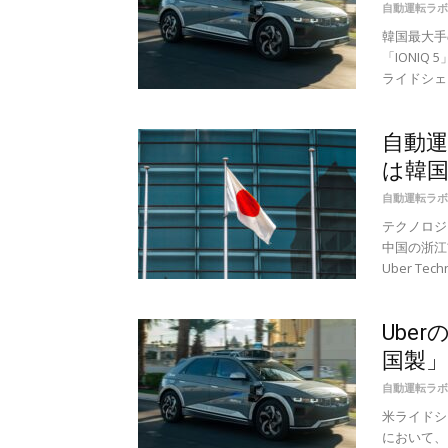
自動運転ラボ
韓国最大手
「IONIQ
ライドシェア
自動運
は韓
自動運転ラボ
テクノロジ
中国の浙江
Uber Te
Ube
国製」
自動運転ラボ
米ライドシェ
において、