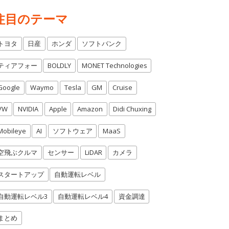
注目のテーマ
トヨタ
日産
ホンダ
ソフトバンク
ティアフォー
BOLDLY
MONET Technologies
Google
Waymo
Tesla
GM
Cruise
VW
NVIDIA
Apple
Amazon
Didi Chuxing
Mobileye
AI
ソフトウェア
MaaS
空飛ぶクルマ
センサー
LiDAR
カメラ
スタートアップ
自動運転レベル
自動運転レベル3
自動運転レベル4
資金調達
まとめ