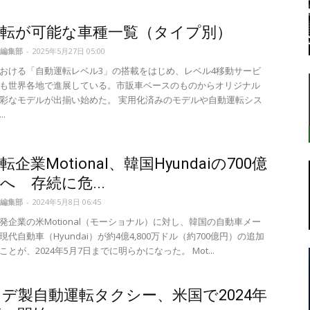
運転が可能な車種一覧（タイプ別）
編集部
-
2025年5月27日 05:00
転
おける「自動運転レベル3」の搭載をはじめ、レベル4移動サービ
も世界各地で進展している。市販車ベースのものからオリジナル
彩なモデルが出揃い始めた。 実用化済みのモデルや自動運転シス
.
ラ
企業Motional、韓国Hyundaiの700億
へ 存続に危...
編集部
-
2024年5月8日 06:45
発企業の米Motional（モーショナル）に対し、韓国の自動車メー
代自動車（Hyundai）が約4億4,800万ドル（約700億円）の追加
ボ
とが、2024年5月7日までに明らかになった。 Mot...
デ製自動運転タクシー、米国で2024年