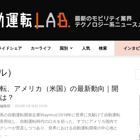
ライドシェア
カーライフ
国別
人気
検索
インタビ
自
ナル）
運転、アメリカ（米国）の最新動向｜開
動
業は？
編集部
-
2026年5月18日 05:00
系の自動運転開発企業Waymoが2018年に世界に先駆けて自動運転
実用化し、自動運転時代の口火を切った。すでにアメリカ国内で
クシーが普及しつつあり、世界における自動運転開発の中心地と
運
...