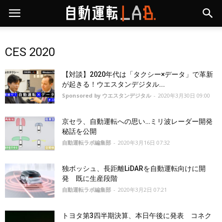
CES 2020
【対談】2020年代は「タクシー×データ」で革新
が起きる！ウエスタンデジタル...
Sponsored by ウエスタンデジタル
-
2020年3月30日 09:00
京セラ、自動運転への思い…ミリ波レーダー開発
秘話を公開
自動運転ラボ編集部
-
2020年3月16日 07:32
独ボッシュ、長距離LiDARを自動運転向けに開
発 既に生産段階
自動運転ラボ編集部
-
2020年3月2日 07:21
トヨタ第3四半期決算、本日午後に発表 コネク