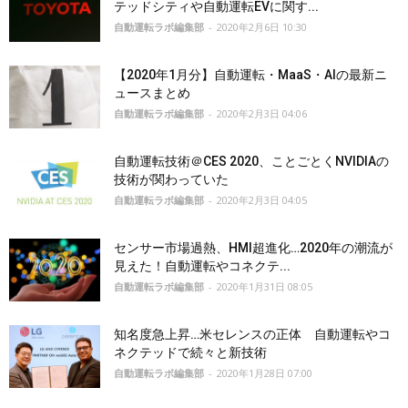
テッドシティや自動運転EVに関す...
自動運転ラボ編集部
-
2020年2月6日 10:30
【2020年1月分】自動運転・MaaS・AIの最新ニ
ュースまとめ
自動運転ラボ編集部
-
2020年2月3日 04:06
自動運転技術＠CES 2020、ことごとくNVIDIAの
技術が関わっていた
自動運転ラボ編集部
-
2020年2月3日 04:05
センサー市場過熱、HMI超進化…2020年の潮流が
見えた！自動運転やコネクテ...
自動運転ラボ編集部
-
2020年1月31日 08:05
知名度急上昇…米セレンスの正体 自動運転やコ
ネクテッドで続々と新技術
自動運転ラボ編集部
-
2020年1月28日 07:00