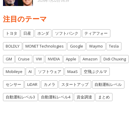
2026年1月22日 06:39
注目のテーマ
トヨタ
日産
ホンダ
ソフトバンク
ティアフォー
BOLDLY
MONET Technologies
Google
Waymo
Tesla
GM
Cruise
VW
NVIDIA
Apple
Amazon
Didi Chuxing
Mobileye
AI
ソフトウェア
MaaS
空飛ぶクルマ
センサー
LiDAR
カメラ
スタートアップ
自動運転レベル
自動運転レベル3
自動運転レベル4
資金調達
まとめ