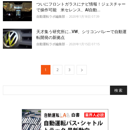
ついにフロントガラスにナビ情報！ジェスチャー
で操作可能 米セレンス、AI自動...
自動運転ラボ編集部
-
2020年1月18日 07:39
天才集う研究所に…VW、シリコンバレーで自動運
転開発の新拠点
自動運転ラボ編集部
-
2020年1月15日 07:15
1
2
3