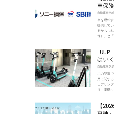
車保険
自動運転ラボ
車を運転す
提供してい
るかもしれ
保）」と「SB
LUU
はいく
自動運転ラボ
この記事で
用に関する
ェアリング
り、電動キッ
【20
車種」