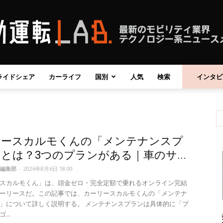
ライドシェア
カーライフ
国別
人気
検索
インタビ
自
リースカルモくんの「メンテナンスプ
動
とは？3つのプランがある｜車のサ...
編集部
-
2026年8月6日 18:00
スカルモくん」は、頭金ゼロ・完全定額で乗れるオンライン完結
ーリースだ。この記事では、カーリースカルモくんの「メンテナ
」について詳しく説明する。 メンテナンスプランは具体的に「プ
運
...