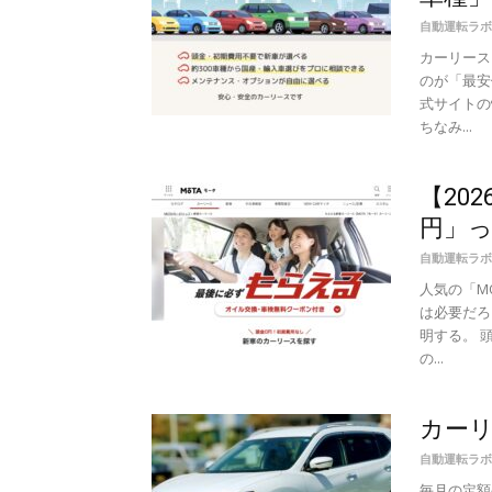
自動運転ラボ
カーリース
のが「最安
式サイトの
ちなみ...
【20
円」っ
自動運転ラボ
人気の「M
は必要だろ
明する。 
の...
カー
自動運転ラボ
毎月の定額