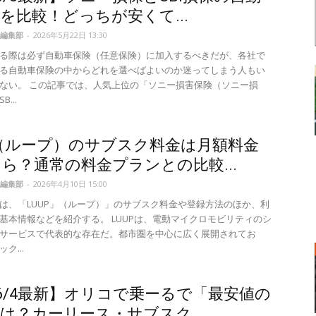
を比較！どっちが安くて...
編集部
-
2026年5月22日 13:30
る際は必ず自動車保険（任意保険）に加入するべきだが、各社で
る自動車保険の中からどれを選べばよいのか迷ってしまう人もい
ない。 この記事では、人気上位の「ソニー損害保険（ソニー損
...
P（ループ）のサブスク料金は月額料金
ら？通常の料金プランとの比較...
編集部
-
2026年4月10日 15:00
は、「LUUP」（ループ）」のサブスク料金や登録方法のほか、利
基本情報などを紹介する。 LUUPは、電動マイクロモビリティのシ
サービスで代表的な存在だ。都市圏を中心に広く展開されてお
ク...
26/4最新】オリコで乗ーるで「最安値の
は？カーリース・サブスク...