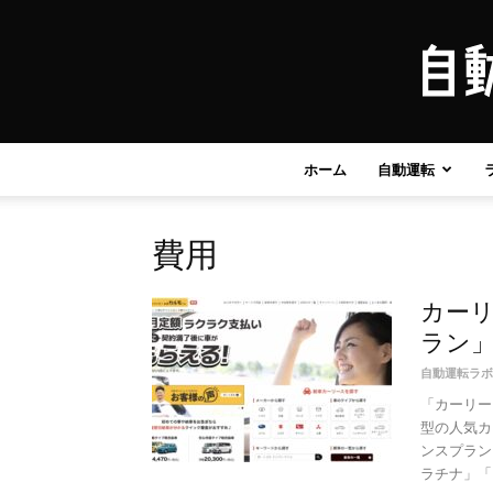
ホーム
自動運転
費用
カー
ラン」
自動運転ラボ
「カーリー
型の人気カ
ンスプラン
ラチナ」「ゴ