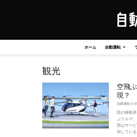
ホーム
自動運転
観光
空飛ぶ
現？
自動運転ラボ
陸の移動革
ぶクルマ」
部はサービ
加している。 