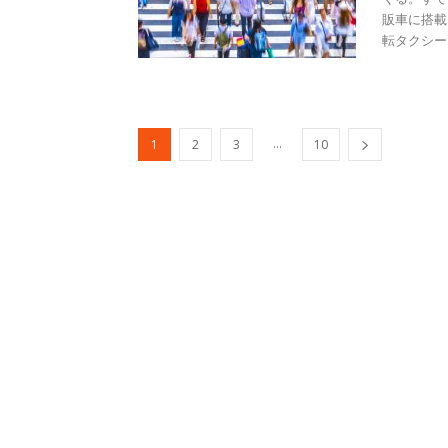
販車に搭載
転タクシーも
...
1
2
3
10