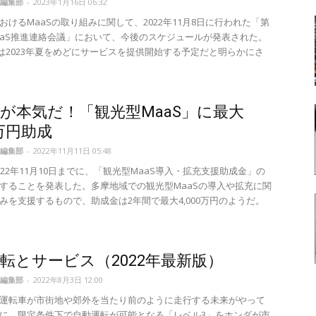
編集部
-
2023年1月16日 06:32
おけるMaaSの取り組みに関して、2022年11月8日に行われた「第
aaS推進連絡会議」において、今後のスケジュールが発表された。
Sは2023年夏をめどにサービスを提供開始する予定だと明らかにさ
が本気だ！「観光型MaaS」に最大
0万円助成
編集部
-
2022年11月11日 05:48
022年11月10日までに、「観光型MaaS導入・拡充支援助成金」の
することを発表した。多摩地域での観光型MaaSの導入や拡充に関
みを支援するもので、助成金は2年間で最大4,000万円のようだ。
転とサービス（2022年最新版）
編集部
-
2022年8月3日 12:00
運転車が市街地や郊外を当たり前のように走行する未来がやって
に、限定条件下で自動運転が可能となる「レベル3」をホンダが市