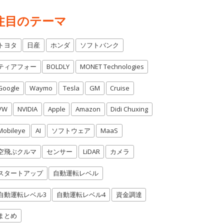
注目のテーマ
トヨタ
日産
ホンダ
ソフトバンク
ティアフォー
BOLDLY
MONET Technologies
Google
Waymo
Tesla
GM
Cruise
VW
NVIDIA
Apple
Amazon
Didi Chuxing
Mobileye
AI
ソフトウェア
MaaS
空飛ぶクルマ
センサー
LiDAR
カメラ
スタートアップ
自動運転レベル
自動運転レベル3
自動運転レベル4
資金調達
まとめ