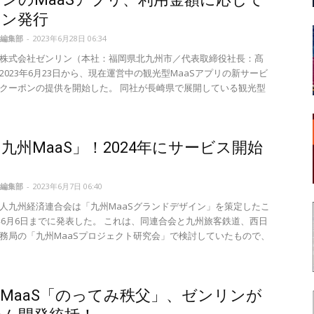
ポン発行
編集部
-
2023年6月28日 06:34
株式会社ゼンリン（本社：福岡県北九州市／代表取締役社長：髙
2023年6月23日から、現在運営中の観光型MaaSアプリの新サービ
クーポンの提供を開始した。 同社が長崎県で展開している観光型
九州MaaS」！2024年にサービス開始
編集部
-
2023年6月7日 06:40
人九州経済連合会は「九州MaaSグランドデザイン」を策定したこ
3年6月6日までに発表した。 これは、同連合会と九州旅客鉄道、西日
務局の「九州MaaSプロジェクト研究会」で検討していたもので、
MaaS「のってみ秩父」、ゼンリンが