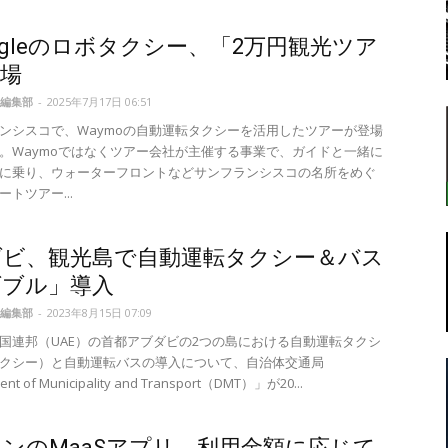
ogleのロボタクシー、「2万円観光ツア
場
転
編集部
-
2025年7月17日 06:51
ンシスコで、Waymoの自動運転タクシーを活用したツアーが登場
。Waymoではなくツアー会社が主催する事業で、ガイドと一緒に
に乗り、ウォーターフロントなどサンフランシスコの名所をめぐ
トツアー...
ラ
ダビ、観光島で自動運転タクシー＆バス
ダブル」導入
編集部
-
2023年8月15日 07:09
国連邦（UAE）の首都アブダビの2つの島における自動運転タクシ
ボ
クシー）と自動運転バスの導入について、自治体交通局
nt of Municipality and Transport（DMT）」が20...
ンのMaaSアプリ、利用金額に応じて