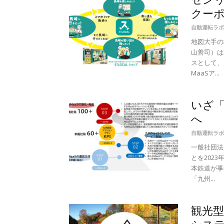
クー
自動運転ラボ
地図大手の
山善司）は
スとして、
MaaSア...
いざ「
へ
自動運転ラボ
一般社団法
とを202
本鉄道が事
「九州...
観光型