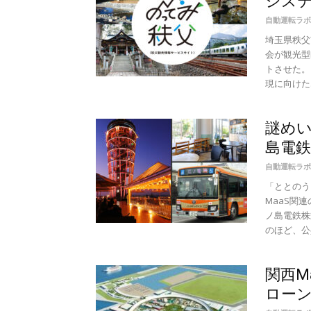
シス
自動運転ラボ
埼玉県秩父
会が観光型
トさせた。
現に向けた..
謎めい
島電
自動運転ラボ
「ととのう
MaaS関
ノ島電鉄株
のほど、公共
関西M
ロー