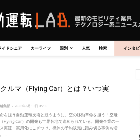
ライドシェア
カーライフ
国別
人気
検索
インタビ
自
クルマ（Flying Car）とは？いつ実
動
編集部
-
2026年6月19日 05:00
命を担う自動運転技術と競うように、空の移動革命を担う「空飛
（Flying Car）の開発も世界各地で進められている。開発企業の一
ス実証・実用化にこぎつけ、機体の予約販売に踏み切る事例も増
運
...