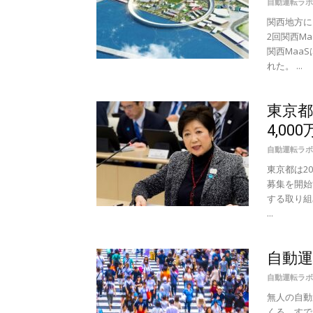
自動運転ラボ
関西地方に
2回関西M
関西Maa
れた。 ...
東京都
4,00
自動運転ラボ
東京都は2
募集を開始
する取り組
...
自動運
自動運転ラボ
無人の自動
くる。すで