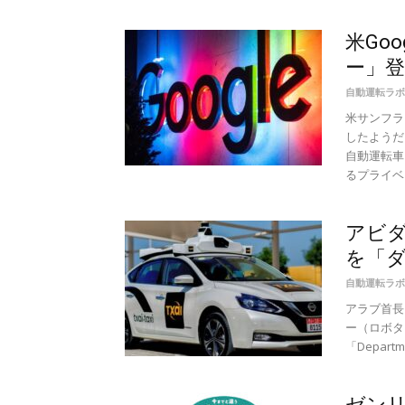
米Go
ー」登
自動運転ラボ
米サンフラ
したようだ
自動運転車
るプライベー
アビ
を「
自動運転ラボ
アラブ首長
ー（ロボタ
「Departme
ゼンリ