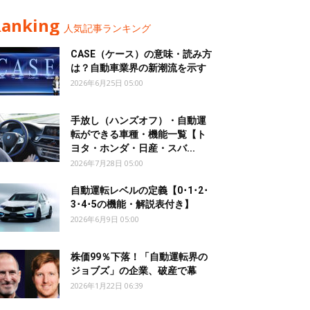
Ranking
人気記事ランキング
CASE（ケース）の意味・読み方
は？自動車業界の新潮流を示す
2026年6月25日 05:00
手放し（ハンズオフ）・自動運
転ができる車種・機能一覧【ト
ヨタ・ホンダ・日産・スバ...
2026年7月28日 05:00
自動運転レベルの定義【0･1･2･
3･4･5の機能・解説表付き】
2026年6月9日 05:00
株価99％下落！「自動運転界の
ジョブズ」の企業、破産で幕
2026年1月22日 06:39