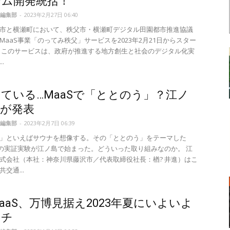
テム開発統括！
編集部
-
2023年2月27日 06:40
市と横瀬町において、秩父市・横瀬町デジタル田園都市推進協議
MaaS事業「のってみ秩父」サービスを2023年2月21日からスター
 このサービスは、政府が推進する地方創生と社会のデジタル化実
.
ている…MaaSで「ととのう」？江ノ
鉄が発表
編集部
-
2023年2月7日 06:39
」といえばサウナを想像する。その「ととのう」をテーマした
連の実証実験が江ノ島で始まった。どういった取り組みなのか。 江
式会社（本社：神奈川県藤沢市／代表取締役社長：楢? 井進）はこ
交通...
aaS、万博見据え2023年夏にいよいよ
ンチ