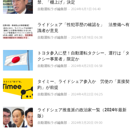
禁、「棚上げ」決定
自動運転ラボ編集部
-
2024年6月1日 06:40
ライドシェア「性犯罪歴の確認を」 法整備へ有
識者が意見
自動運転ラボ編集部
-
2024年5月18日 06:38
トヨタ参入に壁！自動運転タクシー、運行は「タ
クシー事業者」限定か
自動運転ラボ編集部
-
2024年4月23日 06:58
タイミー、ライドシェア参入か 労使の「直接契
約」が前提
自動運転ラボ編集部
-
2024年4月22日 06:25
ライドシェア推進派の政治家一覧（2024年最新
版）
自動運転ラボ編集部
-
2024年3月20日 09:00