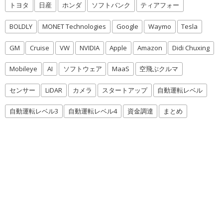
トヨタ
日産
ホンダ
ソフトバンク
ティアフォー
BOLDLY
MONET Technologies
Google
Waymo
Tesla
GM
Cruise
VW
NVIDIA
Apple
Amazon
Didi Chuxing
Mobileye
AI
ソフトウェア
MaaS
空飛ぶクルマ
センサー
LiDAR
カメラ
スタートアップ
自動運転レベル
自動運転レベル3
自動運転レベル4
資金調達
まとめ