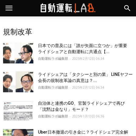
規制改革
日本での普及には「誰が矢面に立つか」が重要
ライドシェアと自動運転に共通点【...
自動運転ラボ編集部
-
2025年2月12日 06:34
ライドシェアは「タクシーと別の業」 LINEヤフー
会長の規制改革論の真意は？...
自動運転ラボ編集部
-
2025年2月12日 06:34
自治体と連携のGO、官製ライドシェアで再び
「沈黙は金なり」モード？
自動運転ラボ編集部
-
2025年1月13日 06:36
Uber日本撤退の引き金に？ライドシェア完全解