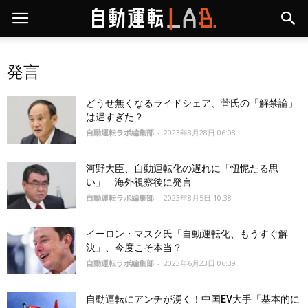
発言
どうせ無くなるライドシェア、菅氏の「解禁論」
は遅すぎた？
自動運転ラボ編集部
-
2023年8月28日 06:08
河野大臣、自動運転化の遅れに「忸怩たる思
い」 海外視察後に発言
自動運転ラボ編集部
-
2023年8月5日 10:38
イーロン・マスク氏「自動運転化、もうすぐ解
決」、今度こそ本当？
自動運転ラボ編集部
-
2023年6月23日 06:39
自動運転にアンチが湧く！中国EV大手「基本的に