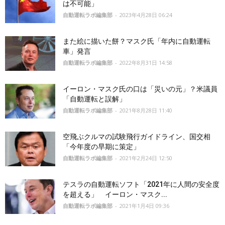
は不可能」
自動運転ラボ編集部
-
2023年4月28日 06:24
また絵に描いた餅？マスク氏「年内に自動運転
車」発言
自動運転ラボ編集部
-
2022年8月31日 14:58
イーロン・マスク氏の口は「災いの元」？米議員
「自動運転と誤解」
自動運転ラボ編集部
-
2021年8月28日 11:40
空飛ぶクルマの試験飛行ガイドライン、国交相
「今年度の早期に策定」
自動運転ラボ編集部
-
2021年2月24日 12:50
テスラの自動運転ソフト「2021年に人間の安全度
を超える」 イーロン・マスク...
自動運転ラボ編集部
-
2021年1月4日 09:36