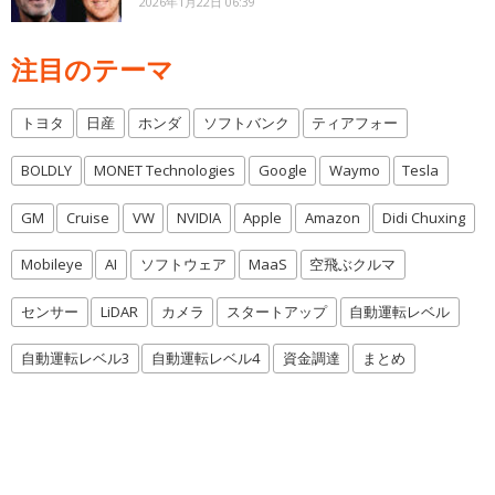
2026年1月22日 06:39
注目のテーマ
トヨタ
日産
ホンダ
ソフトバンク
ティアフォー
BOLDLY
MONET Technologies
Google
Waymo
Tesla
GM
Cruise
VW
NVIDIA
Apple
Amazon
Didi Chuxing
Mobileye
AI
ソフトウェア
MaaS
空飛ぶクルマ
センサー
LiDAR
カメラ
スタートアップ
自動運転レベル
自動運転レベル3
自動運転レベル4
資金調達
まとめ