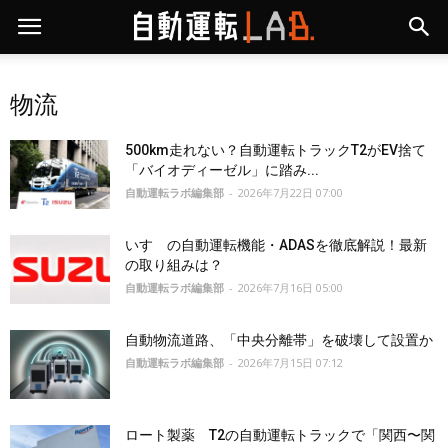
物流
500km走れない？自動運転トラックT2がEV捨て
「バイオディーゼル」に踏み...
自動運転ラボ編集部
-
2026年7月22日 07:00
いすゞの自動運転機能・ADASを徹底解説！最新
の取り組みは？
自動運転ラボ編集部
-
2026年7月16日 05:00
自動物流道路、「中央分離帯」を破壊して設置か
自動運転ラボ編集部
-
2026年7月15日 07:12
ロート製薬 T2の自動運転トラックで「関西〜関