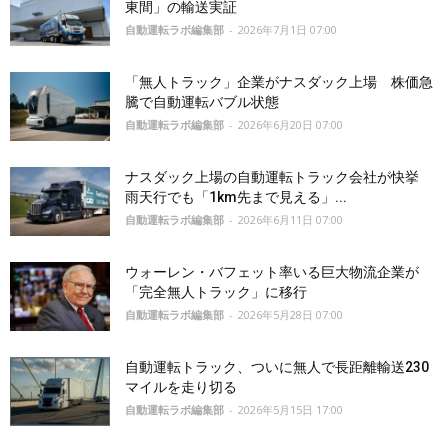
東間」の輸送実証
自動運転ラボ編集部
-
2026年7月1日 07:00
「無人トラック」企業がナスダック上場 株価急
騰で自動運転バブル状態
自動運転ラボ編集部
-
2026年6月20日 07:00
ナスダック上場の自動運転トラック会社が快挙
雨天行でも「1km先まで見える」...
自動運転ラボ編集部
-
2026年6月11日 07:00
ウォーレン・バフェット率いる巨大物流企業が
「完全無人トラック」に移行
自動運転ラボ編集部
-
2026年5月28日 07:00
自動運転トラック、ついに無人で長距離輸送230
マイルを走り切る
自動運転ラボ編集部
-
2026年5月15日 17:00