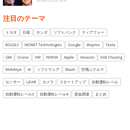
2026年1月22日 06:39
注目のテーマ
トヨタ
日産
ホンダ
ソフトバンク
ティアフォー
BOLDLY
MONET Technologies
Google
Waymo
Tesla
GM
Cruise
VW
NVIDIA
Apple
Amazon
Didi Chuxing
Mobileye
AI
ソフトウェア
MaaS
空飛ぶクルマ
センサー
LiDAR
カメラ
スタートアップ
自動運転レベル
自動運転レベル3
自動運転レベル4
資金調達
まとめ