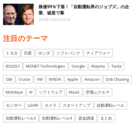
株価99％下落！「自動運転界のジョブズ」の企
業、破産で幕
2026年1月22日 06:39
注目のテーマ
トヨタ
日産
ホンダ
ソフトバンク
ティアフォー
BOLDLY
MONET Technologies
Google
Waymo
Tesla
GM
Cruise
VW
NVIDIA
Apple
Amazon
Didi Chuxing
Mobileye
AI
ソフトウェア
MaaS
空飛ぶクルマ
センサー
LiDAR
カメラ
スタートアップ
自動運転レベル
自動運転レベル3
自動運転レベル4
資金調達
まとめ