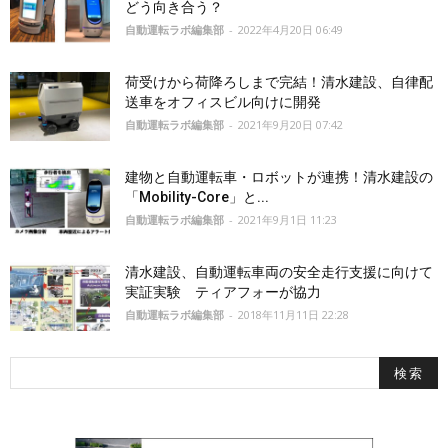
どう向き合う？
自動運転ラボ編集部
-
2022年4月20日 06:49
荷受けから荷降ろしまで完結！清水建設、自律配
送車をオフィスビル向けに開発
自動運転ラボ編集部
-
2021年9月20日 07:42
建物と自動運転車・ロボットが連携！清水建設の
「Mobility-Core」と...
自動運転ラボ編集部
-
2021年9月1日 11:23
清水建設、自動運転車両の安全走行支援に向けて
実証実験 ティアフォーが協力
自動運転ラボ編集部
-
2018年11月11日 22:28