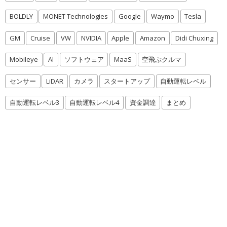
BOLDLY
MONET Technologies
Google
Waymo
Tesla
GM
Cruise
VW
NVIDIA
Apple
Amazon
Didi Chuxing
Mobileye
AI
ソフトウェア
MaaS
空飛ぶクルマ
センサー
LiDAR
カメラ
スタートアップ
自動運転レベル
自動運転レベル3
自動運転レベル4
資金調達
まとめ