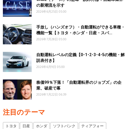
の新潮流を示す
2026年6月25日 05:00
手放し（ハンズオフ）・自動運転ができる車種・
機能一覧【トヨタ・ホンダ・日産・スバ...
2026年7月28日 05:00
自動運転レベルの定義【0･1･2･3･4･5の機能・解
説表付き】
2026年6月9日 05:00
株価99％下落！「自動運転界のジョブズ」の企
業、破産で幕
2026年1月22日 06:39
注目のテーマ
トヨタ
日産
ホンダ
ソフトバンク
ティアフォー