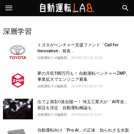
深層学習
トヨタがベンチャー支援ファンド「Call for
Innovation」発表...
自動運転ラボ編集部
-
2018年7月12日 22:28
夢の月収100万円も！ 自動運転ベンチャーZMP、
事業拡大でエンジニア募集
自動運転ラボ編集部
-
2018年6月25日 01:03
出でよ第2の落合陽一！ 埼玉工業大が「AI専攻」
新設を決定 自動運転概論も
自動運転ラボ編集部
-
2018年6月22日 23:01
自動運転向け「Pro AI」の正体 知られざる水面