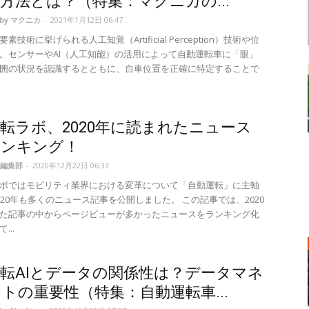
方法とは？（特集：マクニカの...
d by マクニカ
-
2021年1月12日 06:47
素技術に挙げられる人工知覚（Artificial Perception）技術や位
。センサーやAI（人工知能）の活用によって自動運転車に「眼」
囲の状況を認識するとともに、自車位置を正確に特定することで
転ラボ、2020年に読まれたニュース
ランキング！
編集部
-
2020年12月22日 06:33
ボではモビリティ業界における変革について「自動運転」に主軸
020年も多くのニュース記事を公開しました。 この記事では、2020
た記事の中からページビューが多かったニュースをランキング化
...
転AIとデータの関係性は？データマネ
トの重要性（特集：自動運転車...