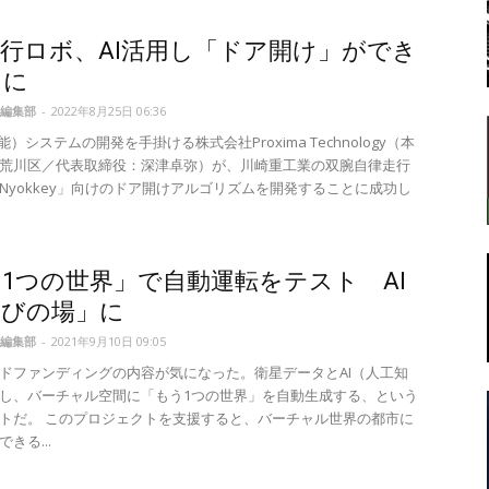
行ロボ、AI活用し「ドア開け」ができ
うに
転
編集部
-
2022年8月25日 06:36
能）システムの開発を手掛ける株式会社Proxima Technology（本
荒川区／代表取締役：深津卓弥）が、川崎重工業の双腕自律走行
Nyokkey」向けのドア開けアルゴリズムを開発することに成功し
ラ
1つの世界」で自動運転をテスト AI
学びの場」に
編集部
-
2021年9月10日 09:05
ドファンディングの内容が気になった。衛星データとAI（人工知
ボ
し、バーチャル空間に「もう1つの世界」を自動生成する、という
トだ。 このプロジェクトを支援すると、バーチャル世界の都市に
きる...