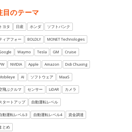
注目のテーマ
トヨタ
日産
ホンダ
ソフトバンク
ティアフォー
BOLDLY
MONET Technologies
Google
Waymo
Tesla
GM
Cruise
VW
NVIDIA
Apple
Amazon
Didi Chuxing
Mobileye
AI
ソフトウェア
MaaS
空飛ぶクルマ
センサー
LiDAR
カメラ
スタートアップ
自動運転レベル
自動運転レベル3
自動運転レベル4
資金調達
まとめ