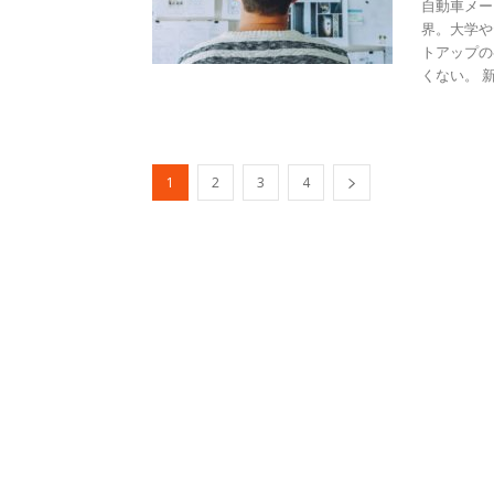
自動車メー
界。大学や
トアップの
くない。 新
1
2
3
4