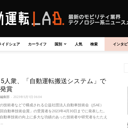
ライドシェア
カーライフ
国別
人気
検索
インタビ
自
5人衆、「自動運転搬送システム」で
動
発賞
編集部
-
2023年5月1日 06:04
の技術者などで構成される公益社団法人自動車技術会（JSAE）
3回自動車技術会賞」の受賞者を2023年4月30日までに発表した。
自動車技術の向上に多大な功績のあった技術者や研究者をたたえ
運
..