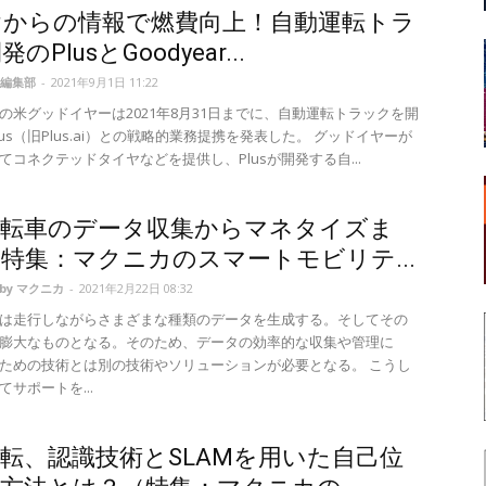
ヤからの情報で燃費向上！自動運転トラ
のPlusとGoodyear...
編集部
-
2021年9月1日 11:22
の米グッドイヤーは2021年8月31日までに、自動運転トラックを開
us（旧Plus.ai）との戦略的業務提携を発表した。 グッドイヤーが
してコネクテッドタイヤなどを提供し、Plusが開発する自...
運転車のデータ収集からマネタイズま
特集：マクニカのスマートモビリテ...
d by マクニカ
-
2021年2月22日 08:32
は走行しながらさまざまな種類のデータを生成する。そしてその
膨大なものとなる。そのため、データの効率的な収集や管理に
ための技術とは別の技術やソリューションが必要となる。 こうし
サポートを...
転、認識技術とSLAMを用いた自己位