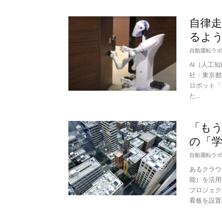
自律走
るよ
自動運転ラボ
AI（人工知
社：東京都
ロボット「
た...
「もう
の「
自動運転ラボ
あるクラウ
能）を活用
プロジェク
看板を設置で