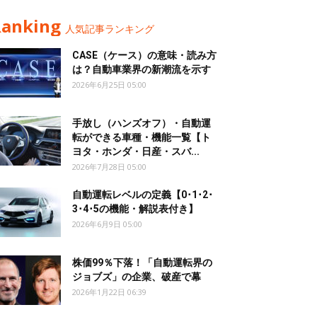
Ranking
人気記事ランキング
CASE（ケース）の意味・読み方
は？自動車業界の新潮流を示す
2026年6月25日 05:00
手放し（ハンズオフ）・自動運
転ができる車種・機能一覧【ト
ヨタ・ホンダ・日産・スバ...
2026年7月28日 05:00
自動運転レベルの定義【0･1･2･
3･4･5の機能・解説表付き】
2026年6月9日 05:00
株価99％下落！「自動運転界の
ジョブズ」の企業、破産で幕
2026年1月22日 06:39