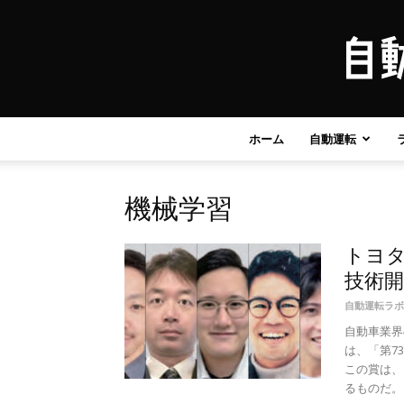
ホーム
自動運転
機械学習
トヨタ
技術開
自動運転ラボ
自動車業界
は、「第7
この賞は、
るものだ。 .