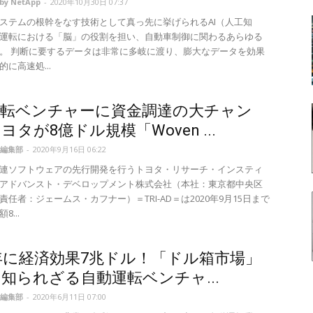
by NetApp
-
2020年10月30日 07:37
ステムの根幹をなす技術として真っ先に挙げられるAI（人工知
運転における「脳」の役割を担い、自動車制御に関わるあらゆる
。 判断に要するデータは非常に多岐に渡り、膨大なデータを効果
に高速処...
運転ベンチャーに資金調達の大チャン
ヨタが8億ドル規模「Woven ...
編集部
-
2020年9月16日 06:22
連ソフトウェアの先行開発を行うトヨタ・リサーチ・インスティ
アドバンスト・デベロップメント株式会社（本社：東京都中央区
責任者：ジェームス・カフナー）＝TRI-AD＝は2020年9月15日まで
...
0年に経済効果7兆ドル！「ドル箱市場」
知られざる自動運転ベンチャ...
編集部
-
2020年6月11日 07:00