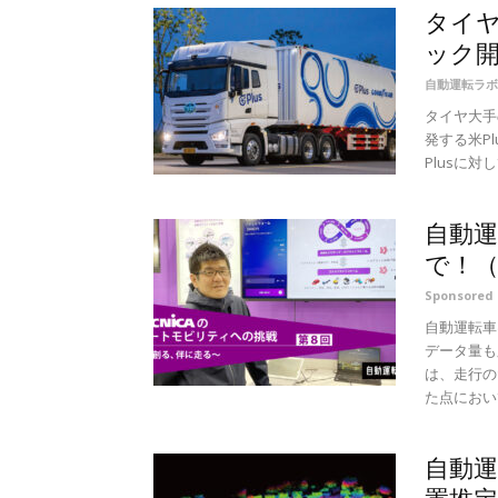
タイ
ック開発
自動運転ラボ
タイヤ大手
発する米Pl
Plusに対
自動
で！（
Sponsore
自動運転車
データ量も
は、走行の
た点において
自動運