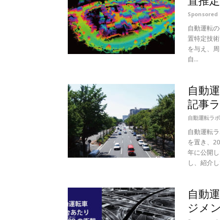
置推定
Sponsore
自動運転の要
置特定技術
を与え、周
自...
自動運
記事
自動運転ラボ
自動運転ラ
を置き、2
年に公開し
し、紹介して
自動運
ジメン