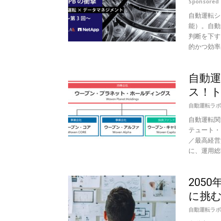
Sponsored 
自動運転シ
能）。自動
判断を下す
的かつ効率的
自動
ス！ト
自動運転ラボ
自動運転関
テュート・
／最高経営
に、運用総額8
205
に挑む
自動運転ラボ