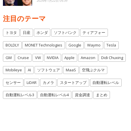
2026年1月22日 06:39
注目のテーマ
トヨタ
日産
ホンダ
ソフトバンク
ティアフォー
BOLDLY
MONET Technologies
Google
Waymo
Tesla
GM
Cruise
VW
NVIDIA
Apple
Amazon
Didi Chuxing
Mobileye
AI
ソフトウェア
MaaS
空飛ぶクルマ
センサー
LiDAR
カメラ
スタートアップ
自動運転レベル
自動運転レベル3
自動運転レベル4
資金調達
まとめ