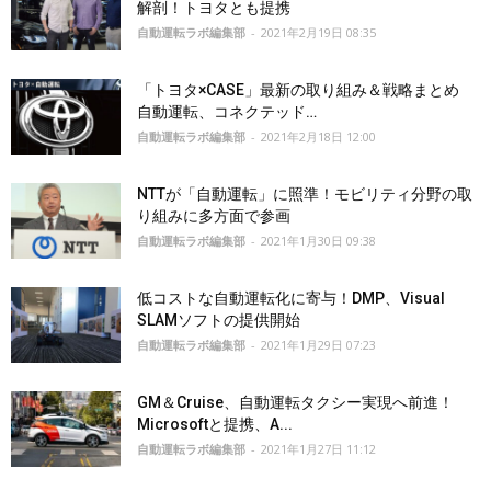
解剖！トヨタとも提携
自動運転ラボ編集部
-
2021年2月19日 08:35
「トヨタ×CASE」最新の取り組み＆戦略まとめ
自動運転、コネクテッド…
自動運転ラボ編集部
-
2021年2月18日 12:00
NTTが「自動運転」に照準！モビリティ分野の取
り組みに多方面で参画
自動運転ラボ編集部
-
2021年1月30日 09:38
低コストな自動運転化に寄与！DMP、Visual
SLAMソフトの提供開始
自動運転ラボ編集部
-
2021年1月29日 07:23
GM＆Cruise、自動運転タクシー実現へ前進！
Microsoftと提携、A...
自動運転ラボ編集部
-
2021年1月27日 11:12