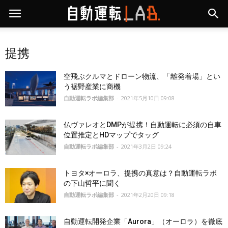
提携
空飛ぶクルマとドローン物流、「離発着場」とい
う裾野産業に商機
自動運転ラボ編集部
-
2021年5月10日 09:08
仏ヴァレオとDMPが提携！自動運転に必須の自車
位置推定とHDマップでタッグ
自動運転ラボ編集部
-
2021年3月2日 09:24
トヨタ×オーロラ、提携の真意は？自動運転ラボ
の下山哲平に聞く
自動運転ラボ編集部
-
2021年2月20日 09:18
自動運転開発企業「Aurora」（オーロラ）を徹底