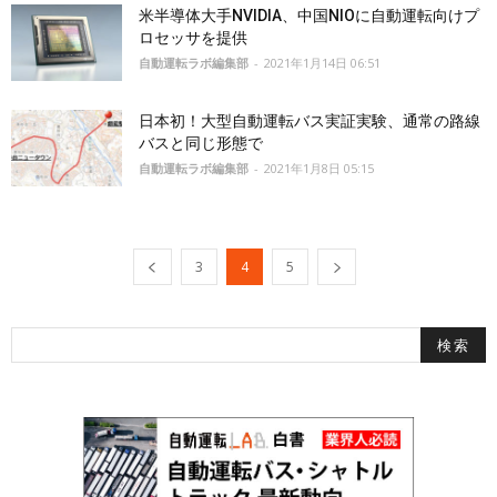
米半導体大手NVIDIA、中国NIOに自動運転向けプ
ロセッサを提供
自動運転ラボ編集部
-
2021年1月14日 06:51
日本初！大型自動運転バス実証実験、通常の路線
バスと同じ形態で
自動運転ラボ編集部
-
2021年1月8日 05:15
3
4
5