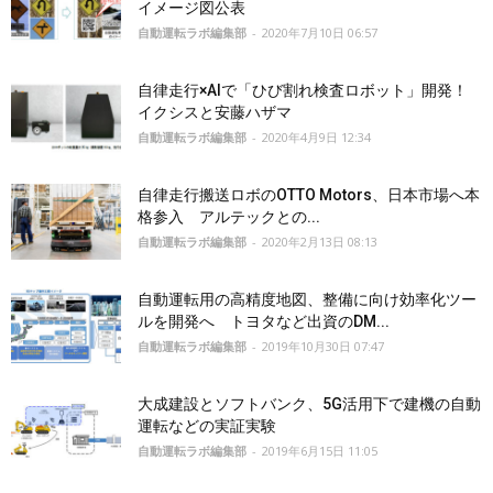
イメージ図公表
自動運転ラボ編集部
-
2020年7月10日 06:57
自律走行×AIで「ひび割れ検査ロボット」開発！
イクシスと安藤ハザマ
自動運転ラボ編集部
-
2020年4月9日 12:34
自律走行搬送ロボのOTTO Motors、日本市場へ本
格参入 アルテックとの...
自動運転ラボ編集部
-
2020年2月13日 08:13
自動運転用の高精度地図、整備に向け効率化ツー
ルを開発へ トヨタなど出資のDM...
自動運転ラボ編集部
-
2019年10月30日 07:47
大成建設とソフトバンク、5G活用下で建機の自動
運転などの実証実験
自動運転ラボ編集部
-
2019年6月15日 11:05