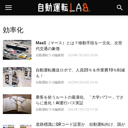
効率化
MaaS（マース）とは？移動手段を一元化、次世
代交通の象徴
自動運転ラボ編集部
-
2024年7月24日 06:00
自動運転搬送ロボで、人員25％＆作業費10％削減
も！
自動運転ラボ編集部
-
2023年2月24日 06:42
乗客を拾うルートの最適化、「大学パワー」でさ
らに進化！AI運行バス実証
自動運転ラボ編集部
-
2022年1月31日 07:38
道路標識にQRコード設置か 自動運転向け、国が