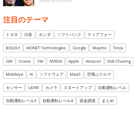
2026年1月22日 06:39
注目のテーマ
トヨタ
日産
ホンダ
ソフトバンク
ティアフォー
BOLDLY
MONET Technologies
Google
Waymo
Tesla
GM
Cruise
VW
NVIDIA
Apple
Amazon
Didi Chuxing
Mobileye
AI
ソフトウェア
MaaS
空飛ぶクルマ
センサー
LiDAR
カメラ
スタートアップ
自動運転レベル
自動運転レベル3
自動運転レベル4
資金調達
まとめ