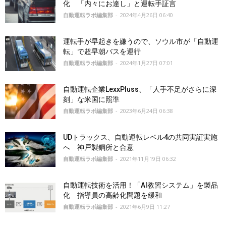
化 「内々にお達し」と運転手証言
自動運転ラボ編集部
-
2024年4月26日 06:40
運転手が早起きを嫌うので、ソウル市が「自動運
転」で超早朝バスを運行
自動運転ラボ編集部
-
2024年1月27日 07:01
自動運転企業LexxPluss、「人手不足がさらに深
刻」な米国に照準
自動運転ラボ編集部
-
2023年6月24日 06:38
UDトラックス、自動運転レベル4の共同実証実施
へ 神戸製鋼所と合意
自動運転ラボ編集部
-
2021年11月19日 06:32
自動運転技術を活用！「AI教習システム」を製品
化 指導員の高齢化問題を緩和
自動運転ラボ編集部
-
2021年6月9日 11:27