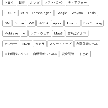
トヨタ
日産
ホンダ
ソフトバンク
ティアフォー
BOLDLY
MONET Technologies
Google
Waymo
Tesla
GM
Cruise
VW
NVIDIA
Apple
Amazon
Didi Chuxing
Mobileye
AI
ソフトウェア
MaaS
空飛ぶクルマ
センサー
LiDAR
カメラ
スタートアップ
自動運転レベル
自動運転レベル3
自動運転レベル4
資金調達
まとめ