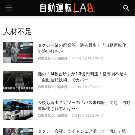
人材不足
タクシー業の廃業等、過去最多！「自動運転化」
で追い打ちか
自動運転ラボ編集部
-
2025年2月10日 06:41
謎の「AI教習所」が1.3億円調達！指導員不足を
「自動運転技術」でカバー
自動運転ラボ編集部
-
2024年7月4日 06:08
今後も続出？近ツーの「バス未確保」問題、自動
運転化されてれば･･･
自動運転ラボ編集部
-
2024年5月22日 06:42
タクシー会社、ライドシェア潰しで「流し」強