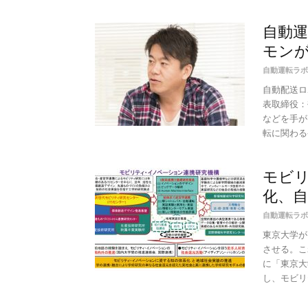
自動運
モンが
自動運転ラボ
自動配送ロ
表取締役：
などを手が
転に関わる発
モビ
化、
自動運転ラボ
東京大学が
させる。こ
に「東京大
し、モビリ