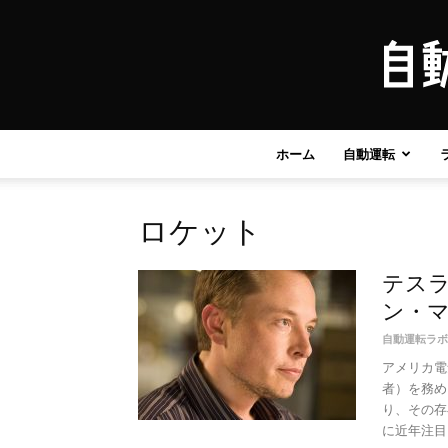
ホーム
自動運転
ロケット
テスラ
ン・
自動運転ラボ
アメリカ電
者）を務め
り、その存
に近年注目を