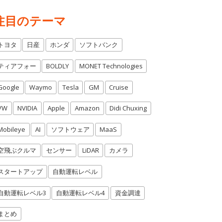
注目のテーマ
トヨタ
日産
ホンダ
ソフトバンク
ティアフォー
BOLDLY
MONET Technologies
Google
Waymo
Tesla
GM
Cruise
VW
NVIDIA
Apple
Amazon
Didi Chuxing
Mobileye
AI
ソフトウェア
MaaS
空飛ぶクルマ
センサー
LiDAR
カメラ
スタートアップ
自動運転レベル
自動運転レベル3
自動運転レベル4
資金調達
まとめ