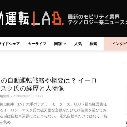
ライドシェア
カーライフ
国別
人気
検索
インタビ
自
の自動運転戦略や概要は？ イーロ
動
マスク氏の経歴と人物像
編集部
-
2018年9月20日 23:23
気自動車（EV）大手のテスラ・モーターズ。CEO（最高経営責任
るイーロン・マスク氏の破天荒な言動がたびたび注目を浴びてお
在感は自動車業界にとどまらない。 電気自動車だけではなく、特
運
集め...