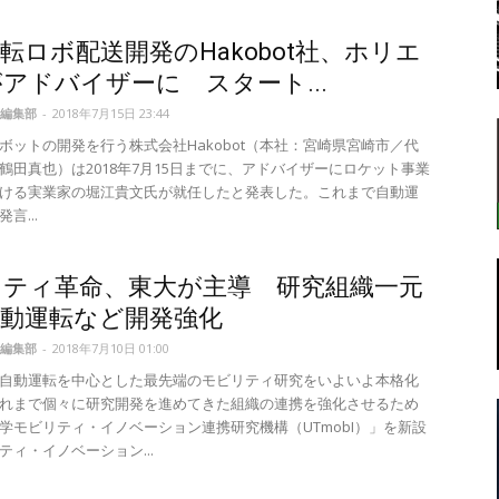
転ロボ配送開発のHakobot社、ホリエ
アドバイザーに スタート...
転
編集部
-
2018年7月15日 23:44
ボットの開発を行う株式会社Hakobot（本社：宮崎県宮崎市／代
鶴田真也）は2018年7月15日までに、アドバイザーにロケット事業
ける実業家の堀江貴文氏が就任したと発表した。これまで自動運
言...
ラ
リティ革命、東大が主導 研究組織一元
自動運転など開発強化
編集部
-
2018年7月10日 01:00
自動運転を中心とした最先端のモビリティ研究をいよいよ本格化
ボ
れまで個々に研究開発を進めてきた組織の連携を強化させるため
学モビリティ・イノベーション連携研究機構（UTmobI）」を新設
ティ・イノベーション...