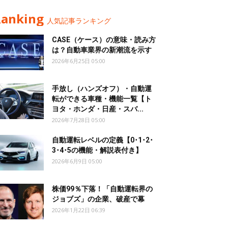
Ranking
人気記事ランキング
CASE（ケース）の意味・読み方
は？自動車業界の新潮流を示す
2026年6月25日 05:00
手放し（ハンズオフ）・自動運
転ができる車種・機能一覧【ト
ヨタ・ホンダ・日産・スバ...
2026年7月28日 05:00
自動運転レベルの定義【0･1･2･
3･4･5の機能・解説表付き】
2026年6月9日 05:00
株価99％下落！「自動運転界の
ジョブズ」の企業、破産で幕
2026年1月22日 06:39