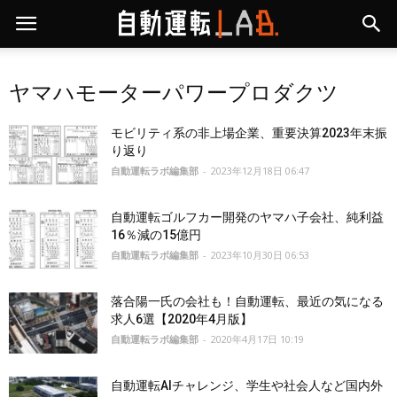
ヤマハモーターパワープロダクツ
モビリティ系の非上場企業、重要決算2023年末振
り返り
自動運転ラボ編集部
-
2023年12月18日 06:47
自動運転ゴルフカー開発のヤマハ子会社、純利益
16％減の15億円
自動運転ラボ編集部
-
2023年10月30日 06:53
落合陽一氏の会社も！自動運転、最近の気になる
求人6選【2020年4月版】
自動運転ラボ編集部
-
2020年4月17日 10:19
⾃動運転AIチャレンジ、学生や社会人など国内外