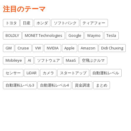
注目のテーマ
トヨタ
日産
ホンダ
ソフトバンク
ティアフォー
BOLDLY
MONET Technologies
Google
Waymo
Tesla
GM
Cruise
VW
NVIDIA
Apple
Amazon
Didi Chuxing
Mobileye
AI
ソフトウェア
MaaS
空飛ぶクルマ
センサー
LiDAR
カメラ
スタートアップ
自動運転レベル
自動運転レベル3
自動運転レベル4
資金調達
まとめ