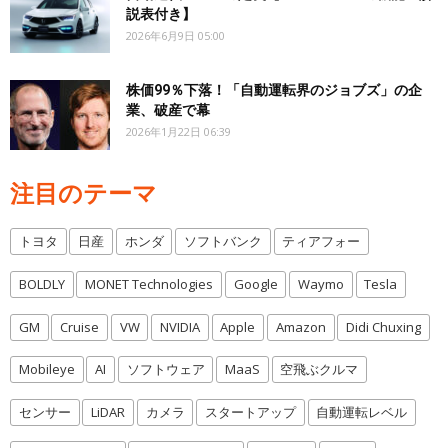
説表付き】
2026年6月9日 05:00
株価99％下落！「自動運転界のジョブズ」の企
業、破産で幕
2026年1月22日 06:39
注目のテーマ
トヨタ
日産
ホンダ
ソフトバンク
ティアフォー
BOLDLY
MONET Technologies
Google
Waymo
Tesla
GM
Cruise
VW
NVIDIA
Apple
Amazon
Didi Chuxing
Mobileye
AI
ソフトウェア
MaaS
空飛ぶクルマ
センサー
LiDAR
カメラ
スタートアップ
自動運転レベル