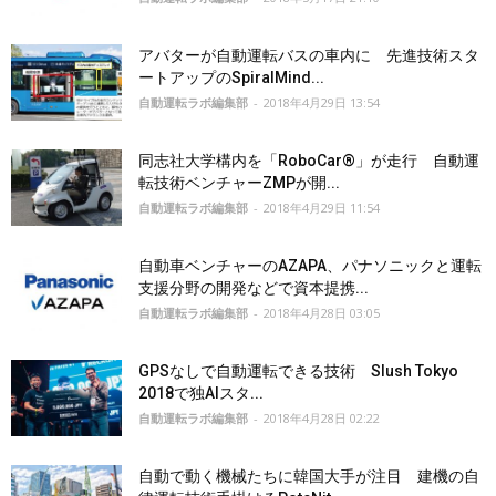
アバターが自動運転バスの車内に 先進技術スタ
ートアップのSpiralMind...
自動運転ラボ編集部
-
2018年4月29日 13:54
同志社大学構内を「RoboCar®」が走行 自動運
転技術ベンチャーZMPが開...
自動運転ラボ編集部
-
2018年4月29日 11:54
自動車ベンチャーのAZAPA、パナソニックと運転
支援分野の開発などで資本提携...
自動運転ラボ編集部
-
2018年4月28日 03:05
GPSなしで自動運転できる技術 Slush Tokyo
2018で独AIスタ...
自動運転ラボ編集部
-
2018年4月28日 02:22
自動で動く機械たちに韓国大手が注目 建機の自