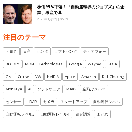
株価99％下落！「自動運転界のジョブズ」の企
業、破産で幕
2026年1月22日 06:39
注目のテーマ
トヨタ
日産
ホンダ
ソフトバンク
ティアフォー
BOLDLY
MONET Technologies
Google
Waymo
Tesla
GM
Cruise
VW
NVIDIA
Apple
Amazon
Didi Chuxing
Mobileye
AI
ソフトウェア
MaaS
空飛ぶクルマ
センサー
LiDAR
カメラ
スタートアップ
自動運転レベル
自動運転レベル3
自動運転レベル4
資金調達
まとめ