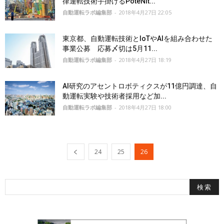
律運転技術手掛けるPoteNit...
自動運転ラボ編集部
-
2018年4月27日 22:05
東京都、自動運転技術とIoTやAIを組み合わせた
事業公募 応募〆切は5月11...
自動運転ラボ編集部
-
2018年4月27日 18:19
AI研究のアセントロボティクスが11億円調達、自
動運転実験や技術者採用など加...
自動運転ラボ編集部
-
2018年4月27日 18:00
24
25
26