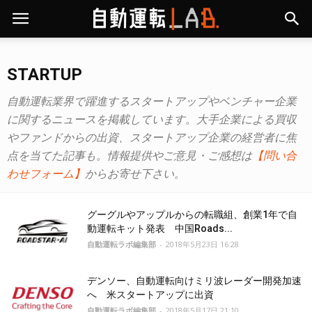
STARTUP
自動運転業界で躍進するスタートアップやベンチャー企業
に関するニュースを掲載しています。大手企業による買収
やファンドからの出資、スタートアップ企業の経営者に焦
点を当てた記事も。情報提供やご意見・ご感想は
【問い合
わせフォーム】
からお寄せ下さい。
グーグルやアップルからの転職組、創業1年で自
動運転キット発表 中国Roads...
自動運転ラボ編集部
-
2018年5月23日 16:28
デンソー、自動運転向けミリ波レーダー開発加速
へ 米スタートアップに出資
自動運転ラボ編集部
-
2018年5月17日 21:10