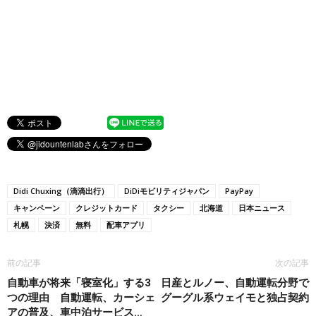
Didi Chuxing（滴滴出行）
DiDiモビリティジャパン
PayPay
キャンペーン
クレジットカード
タクシー
北海道
日本ニュース
札幌
決済
無料
配車アプリ
前の記事
次の記事
自動車が将来「寝室化」する3
日産とルノー、自動運転分野で
つの理由 自動運転、カーシェ
グーグル系ウェイモと独占契約
アの普及、車中泊サービス…