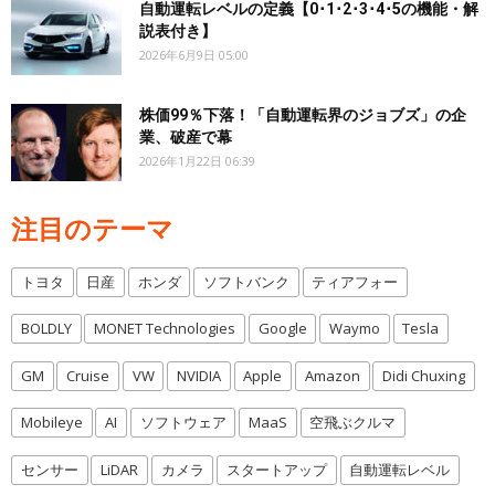
自動運転レベルの定義【0･1･2･3･4･5の機能・解
説表付き】
2026年6月9日 05:00
株価99％下落！「自動運転界のジョブズ」の企
業、破産で幕
2026年1月22日 06:39
注目のテーマ
トヨタ
日産
ホンダ
ソフトバンク
ティアフォー
BOLDLY
MONET Technologies
Google
Waymo
Tesla
GM
Cruise
VW
NVIDIA
Apple
Amazon
Didi Chuxing
Mobileye
AI
ソフトウェア
MaaS
空飛ぶクルマ
センサー
LiDAR
カメラ
スタートアップ
自動運転レベル