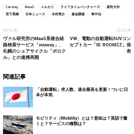
Carstay
MaaS
メルカリ
ライフタイムベンチャーズ
原田大作
宮下晃樹
日本ニュース
木村亮介
資金調達
車中泊
前の記事
次の記事
ヴァル研究所のMaaS系複合経
VW、電動の自動運転SUVコン
路検索サービス「mixway」、
セプトカー「ID. ROOMZZ」発
札幌のシェアサイクル「ポロク
表
ル」との連携再開
関連記事
「自動運転」求人数、過去最高を更新！ついに日
本が本気
モビリティ（Mobility）とは？意味は？英語で書
くと？サービスの種類は？