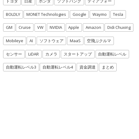
トヨタ
日産
ホンダ
ソフトバンク
ティアフォー
BOLDLY
MONET Technologies
Google
Waymo
Tesla
GM
Cruise
VW
NVIDIA
Apple
Amazon
Didi Chuxing
Mobileye
AI
ソフトウェア
MaaS
空飛ぶクルマ
センサー
LiDAR
カメラ
スタートアップ
自動運転レベル
自動運転レベル3
自動運転レベル4
資金調達
まとめ