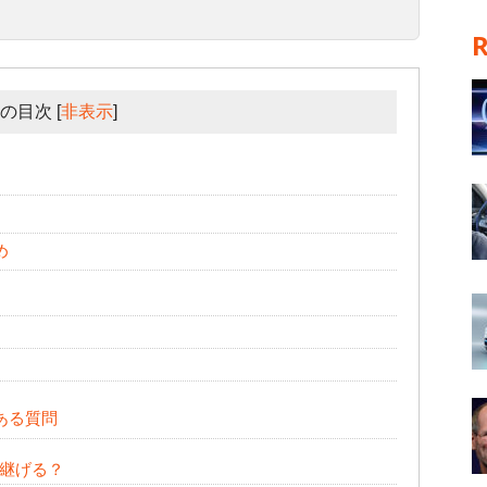
の目次
[
非表示
]
め
ある質問
継げる？