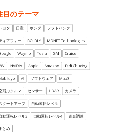
注目のテーマ
トヨタ
日産
ホンダ
ソフトバンク
ティアフォー
BOLDLY
MONET Technologies
Google
Waymo
Tesla
GM
Cruise
VW
NVIDIA
Apple
Amazon
Didi Chuxing
Mobileye
AI
ソフトウェア
MaaS
空飛ぶクルマ
センサー
LiDAR
カメラ
スタートアップ
自動運転レベル
自動運転レベル3
自動運転レベル4
資金調達
まとめ