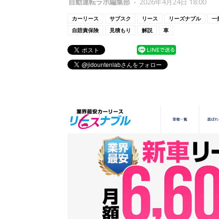
自動運転ラボ編集部
-
2026年4月24日 18:00
カーリース
サブスク
リース
リーズナブル
一
自賠責保険
見積もり
解説
車