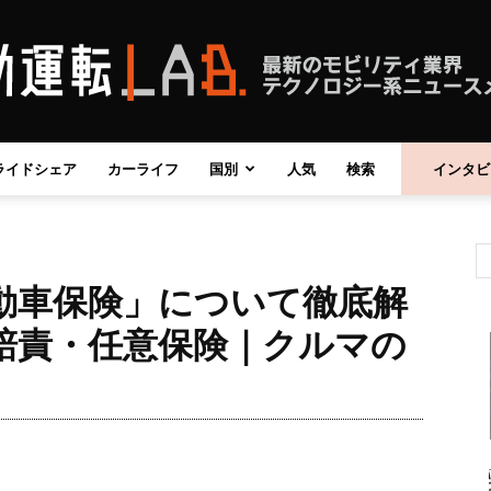
ライドシェア
カーライフ
国別
人気
検索
インタビ
自
動車保険」について徹底解
動
】自賠責・任意保険｜クルマの
運