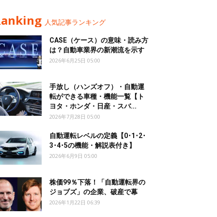
Ranking
人気記事ランキング
CASE（ケース）の意味・読み方
は？自動車業界の新潮流を示す
2026年6月25日 05:00
手放し（ハンズオフ）・自動運
転ができる車種・機能一覧【ト
ヨタ・ホンダ・日産・スバ...
2026年7月28日 05:00
自動運転レベルの定義【0･1･2･
3･4･5の機能・解説表付き】
2026年6月9日 05:00
株価99％下落！「自動運転界の
ジョブズ」の企業、破産で幕
2026年1月22日 06:39