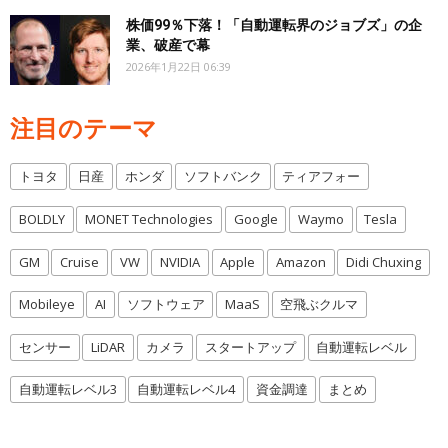
株価99％下落！「自動運転界のジョブズ」の企
業、破産で幕
2026年1月22日 06:39
注目のテーマ
トヨタ
日産
ホンダ
ソフトバンク
ティアフォー
BOLDLY
MONET Technologies
Google
Waymo
Tesla
GM
Cruise
VW
NVIDIA
Apple
Amazon
Didi Chuxing
Mobileye
AI
ソフトウェア
MaaS
空飛ぶクルマ
センサー
LiDAR
カメラ
スタートアップ
自動運転レベル
自動運転レベル3
自動運転レベル4
資金調達
まとめ