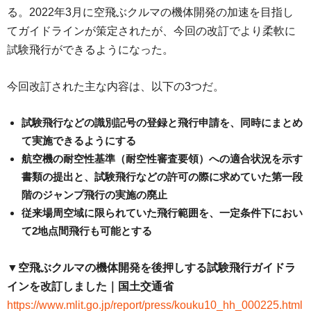
る。2022年3月に空飛ぶクルマの機体開発の加速を目指し
てガイドラインが策定されたが、今回の改訂でより柔軟に
試験飛行ができるようになった。
今回改訂された主な内容は、以下の3つだ。
試験飛行などの識別記号の登録と飛行申請を、同時にまとめ
て実施できるようにする
航空機の耐空性基準（耐空性審査要領）への適合状況を示す
書類の提出と、試験飛行などの許可の際に求めていた第一段
階のジャンプ飛行の実施の廃止
従来場周空域に限られていた飛行範囲を、一定条件下におい
て2地点間飛行も可能とする
▼空飛ぶクルマの機体開発を後押しする試験飛行ガイドラ
インを改訂しました｜国土交通省
https://www.mlit.go.jp/report/press/kouku10_hh_000225.html