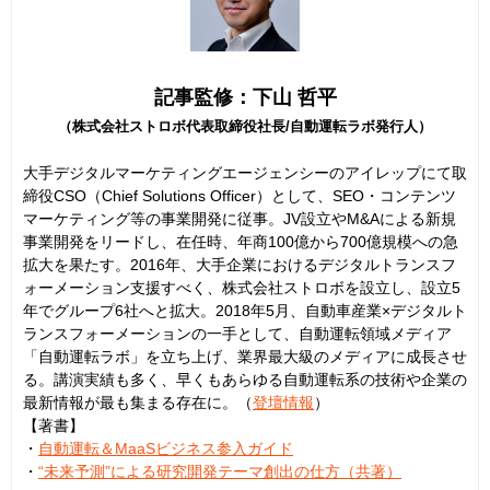
記事監修：下山 哲平
（株式会社ストロボ代表取締役社長/自動運転ラボ発行人）
大手デジタルマーケティングエージェンシーのアイレップにて取
締役CSO（Chief Solutions Officer）として、SEO・コンテンツ
マーケティング等の事業開発に従事。JV設立やM&Aによる新規
事業開発をリードし、在任時、年商100億から700億規模への急
拡大を果たす。2016年、大手企業におけるデジタルトランスフ
ォーメーション支援すべく、株式会社ストロボを設立し、設立5
年でグループ6社へと拡大。2018年5月、自動車産業×デジタルト
ランスフォーメーションの一手として、自動運転領域メディア
「自動運転ラボ」を立ち上げ、業界最大級のメディアに成長させ
る。講演実績も多く、早くもあらゆる自動運転系の技術や企業の
最新情報が最も集まる存在に。（
登壇情報
）
【著書】
・
自動運転＆MaaSビジネス参入ガイド
・
“未来予測”による研究開発テーマ創出の仕方（共著）