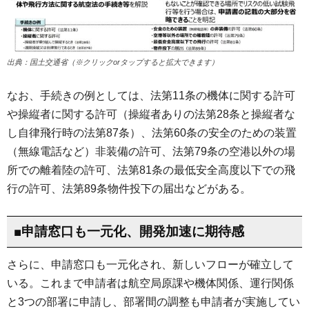
出典：国土交通省（※クリックorタップすると拡大できます）
なお、手続きの例としては、法第11条の機体に関する許可
や操縦者に関する許可（操縦者ありの法第28条と操縦者な
し自律飛行時の法第87条）、法第60条の安全のための装置
（無線電話など）非装備の許可、法第79条の空港以外の場
所での離着陸の許可、法第81条の最低安全高度以下での飛
行の許可、法第89条物件投下の届出などがある。
■申請窓口も一元化、開発加速に期待感
さらに、申請窓口も一元化され、新しいフローが確立して
いる。これまで申請者は航空局原課や機体関係、運行関係
と3つの部署に申請し、部署間の調整も申請者が実施してい