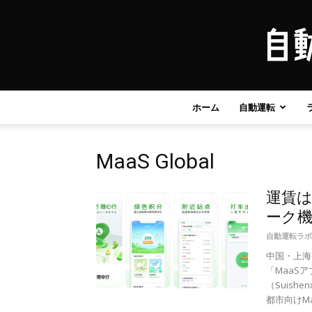
ホーム
自動運転
MaaS Global
運賃は
ーク
自動運転ラボ
中国・上海
「MaaS
（Suis
都市向けMa