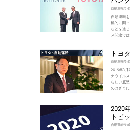
バンク
自動運転ラボ
自動運転を
極的に図っ
などを通じ
ス関連では、
トヨ
自動運転ラボ
2019年
ナウイルス
らしい底堅
のはざまに..
202
トピ
自動運転ラボ