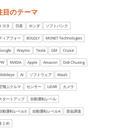
注目のテーマ
トヨタ
日産
ホンダ
ソフトバンク
ティアフォー
BOLDLY
MONET Technologies
Google
Waymo
Tesla
GM
Cruise
VW
NVIDIA
Apple
Amazon
Didi Chuxing
Mobileye
AI
ソフトウェア
MaaS
空飛ぶクルマ
センサー
LiDAR
カメラ
スタートアップ
自動運転レベル
自動運転レベル3
自動運転レベル4
資金調達
まとめ