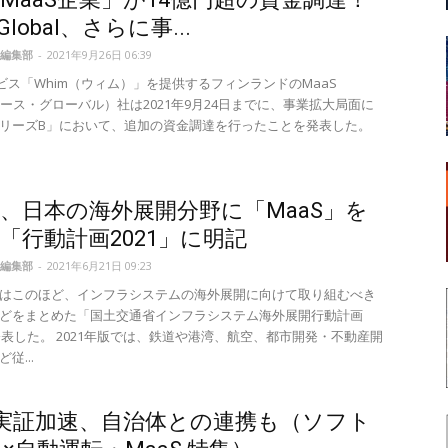
 Global、さらに事...
編集部
-
2021年9月26日 06:39
ービス「Whim（ウィム）」を提供するフィンランドのMaaS
（マース・グローバル）社は2021年9月24日までに、事業拡大局面に
リーズB」において、追加の資金調達を行ったことを発表した。
、日本の海外展開分野に「MaaS」を
「行動計画2021」に明記
編集部
-
2021年6月21日 09:23
はこのほど、インフラシステムの海外展開に向けて取り組むべき
どをまとめた「国土交通省インフラシステム海外展開行動計画
を公表した。 2021年版では、鉄道や港湾、航空、都市開発・不動産開
従...
S実証加速、自治体との連携も（ソフト