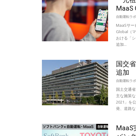
MaaS
自動運転ラボ
MaaSサ
Global
おける「シ
追加...
国交省
追加 
自動運転ラボ
国土交通省
主な施策な
2021」
発、道路など
Maa