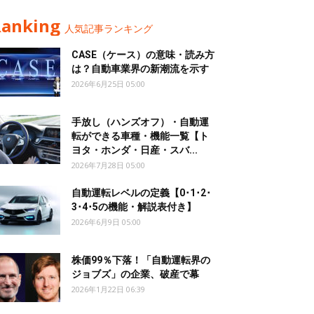
Ranking
人気記事ランキング
CASE（ケース）の意味・読み方
は？自動車業界の新潮流を示す
2026年6月25日 05:00
手放し（ハンズオフ）・自動運
転ができる車種・機能一覧【ト
ヨタ・ホンダ・日産・スバ...
2026年7月28日 05:00
自動運転レベルの定義【0･1･2･
3･4･5の機能・解説表付き】
2026年6月9日 05:00
株価99％下落！「自動運転界の
ジョブズ」の企業、破産で幕
2026年1月22日 06:39