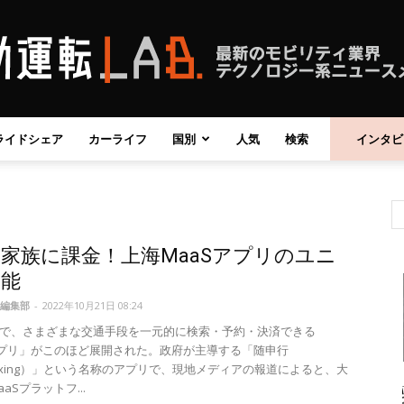
ライドシェア
カーライフ
国別
人気
検索
インタビ
自
家族に課金！上海MaaSアプリのユニ
動
機能
編集部
-
2022年10月21日 08:24
で、さまざまな交通手段を一元的に検索・予約・決済できる
アプリ」がこのほど展開された。政府が主導する「随申行
henxing）」という名称のアプリで、現地メディアの報道によると、大
運
aSプラットフ...