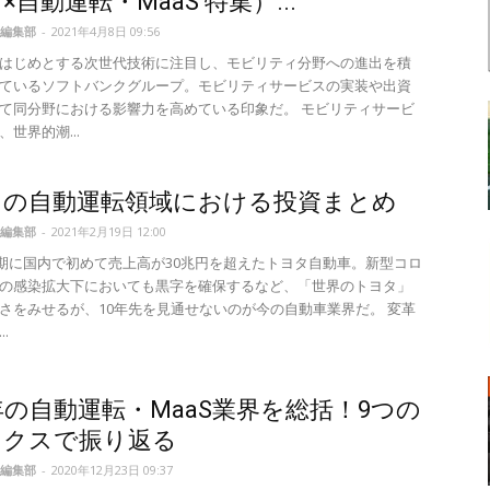
×自動運転・MaaS 特集）...
編集部
-
2021年4月8日 09:56
はじめとする次世代技術に注目し、モビリティ分野への進出を積
ているソフトバンクグループ。モビリティサービスの実装や出資
て同分野における影響力を高めている印象だ。 モビリティサービ
世界的潮...
タの自動運転領域における投資まとめ
編集部
-
2021年2月19日 12:00
3月期に国内で初めて売上高が30兆円を超えたトヨタ自動車。新型コロ
の感染拡大下においても黒字を確保するなど、「世界のトヨタ」
さをみせるが、10年先を見通せないのが今の自動車業界だ。 変革
.
0年の自動運転・MaaS業界を総括！9つの
ックスで振り返る
編集部
-
2020年12月23日 09:37