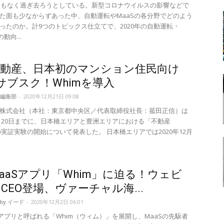
もまもなく過ぎ去ろうとしている。新型コロナウイルスの影響などで
た面も少なからずあった中、自動運転やMaaSの各分野でどのよう
ったのか。計9つのトピックス仕立てで、2020年の自動運転・
動向...
不動産、日本初のマンション住民向け
Sサブスク！Whimを導入
編集部
-
2020年12月21日 09:08
株式会社（本社：東京都中央区／代表取締役社長：菰田正信）は
12月20日までに、日本橋エリアと豊洲エリアにおける「不動産
」の実証実験の開始について発表した。 日本橋エリアでは2020年12月
aaSアプリ「Whim」に迫る！ウェビ
CEO登場、ヴァーチャル海...
 by イード
-
2020年12月2日 06:01
Sアプリと呼ばれる「Whim（ウィム）」を展開し、MaaSの先駆者