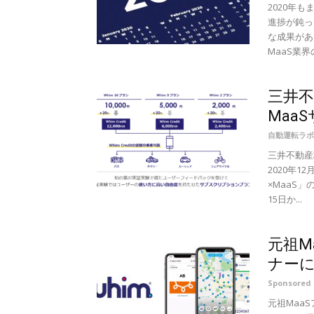
2020年
進捗が鈍っ
な成果があ
MaaS業界の
三井
Maa
自動運転ラボ
三井不動産
2020年
×MaaS
15日か...
元祖M
ナーに
Sponsored
元祖Maa