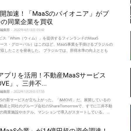
開加速！「MaaSのパイオニア」がブ
ルの同業企業を買収
転
編集部
-
2022年4月13日 05:42
ービス「Whim（ウィム）」を提供するフィンランドのMaaS
l（マース・グローバル）はこのほど、MaaS事業を手掛けるブラジルの
oを買収したことを発表した。 ブラジルでは、所得水準の向上ととも
ラ
mアプリを活用！不動産MaaSサービス
VE」、三井不...
編集部
-
2022年1月29日 07:55
aSの新サービスが立ち上がった。「&MOVE」だ。展開しているの
ボ
動産と同社のグループ会社のShareTomorrowで、すでに三井不動
の商業施設やホテル、マンションで導入がスタートしている。 ...
MaaS企業」が14億円超の資金調達！