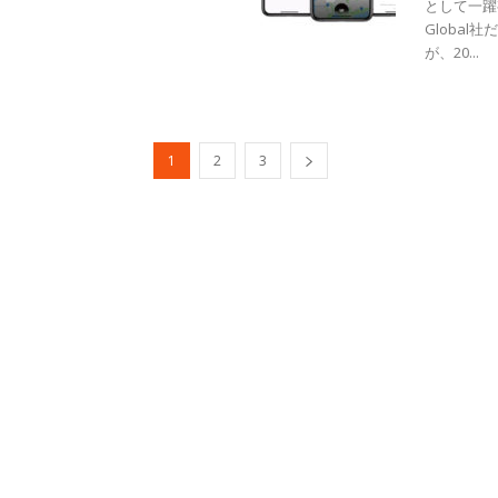
として一躍
Globa
が、20...
1
2
3