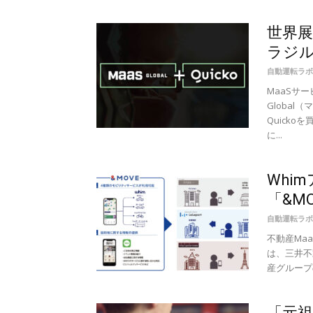
世界展
ラジ
自動運転ラボ
MaaSサ
Globa
Quick
に...
Whi
「&MO
自動運転ラボ
不動産Ma
は、三井不
産グループ
「元祖