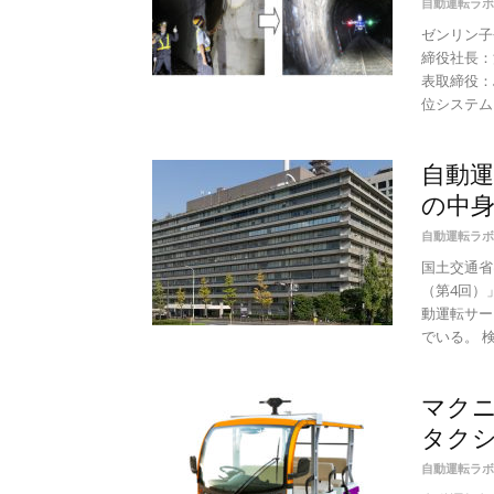
自動運転ラボ
ゼンリン子
締役社長：
表取締役：
位システム）
自動
の中
自動運転ラボ
国土交通省
（第4回）
動運転サー
でいる。 検.
マクニ
タク
自動運転ラボ