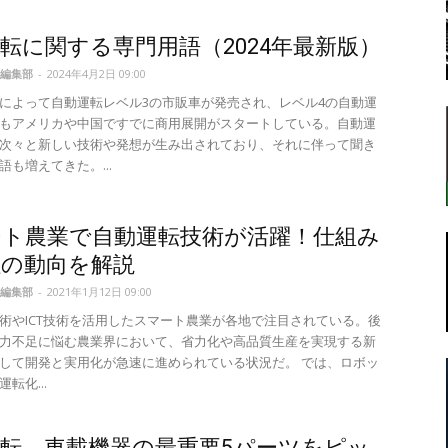
転に関する専門用語（2024年最新版）
編集部
-
2024年4月2日 09:00
転
によって自動運転レベル3の市販車が発売され、レベル4の自動運
もアメリカや中国ですでに商用展開がスタートしている。自動運
次々と新しい技術や発想が生み出されており、それに伴って聞き
語も増えてきた。...
ラ
ート農業で自動運転技術が活躍！仕組み
社の動向を解説
編集部
-
2021年1月12日 09:00
術やICT技術を活用したスマート農業が各地で注目されている。後
力不足に悩む農業界において、省力化や高品質生産を実現する新
ボ
して開発と実用化が急速に進められている状況だ。 では、ロボッ
転化...
転、車載機器の最重要5パーツをピッ