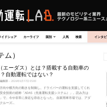
ライドシェア
カーライフ
国別
人気
検索
インタビ
自
テム）
S（エーダス）とは？搭載する自動車の
動
は？自動運転ではない？
編集部
-
2026年6月17日 05:00
方向や横方向の動きを制御し、ドライバーの運転を支援してくれ
安全技術の総称「ADAS（先進運転支援システム）」。読み方は
」で、今や非常に身近な存在となった。 自家用車市場では、アダ
運
ルーズ...