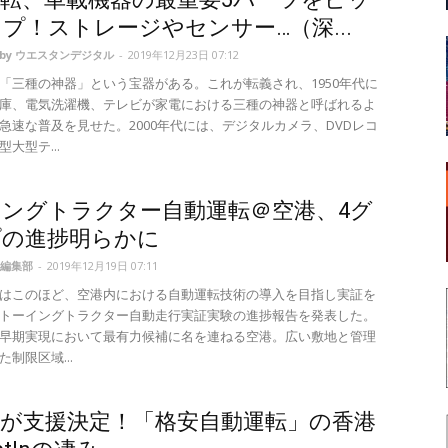
プ！ストレージやセンサー…（深...
d by ウエスタンデジタル
-
2019年12月23日 07:12
「三種の神器」という宝器がある。これが転義され、1950年代に
庫、電気洗濯機、テレビが家電における三種の神器と呼ばれるよ
急速な普及を見せた。2000年代には、デジタルカメラ、DVDレコ
大型テ...
ングトラクター自動運転＠空港、4グ
プの進捗明らかに
編集部
-
2019年12月19日 07:11
はこのほど、空港内における自動運転技術の導入を目指し実証を
トーイングトラクター自動走行実証実験の進捗報告を発表した。
早期実現において最有力候補に名を連ねる空港。広い敷地と管理
制限区域...
市が支援決定！「格安自動運転」の香港