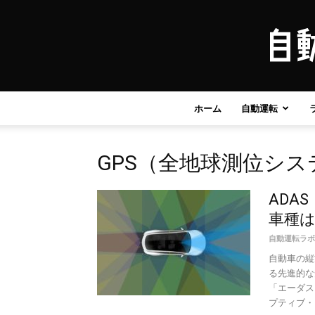
ホーム
自動運転
GPS（全地球測位シス
ADA
車種
自動運転ラボ
自動車の縦
る先進的な
「エーダス
プティブ・ク