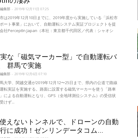
eptInの凄み
編集部
-
2019年12月11日 07:25
市は2019年12月10日までに、2019年度から実施している「浜松市
ポート事業」において、自動運転システム実証プロジェクトを提
社PerceptIn Japan（本社：東京都千代田区／代表：シャオシ
確実な「磁気マーカー型」で自動運転バ
証 群馬で実施
編集部
-
2019年12月6日 07:10
馬大学、関越交通が2019年12月12〜25日まで、県内の公道で路線
運転実証を実施する。路面に設置する磁気マーカーを使う「路車
」による自動運転となり、GPS（全地球測位システム）の受信状
けず...
が使えないトンネルで、ドローンの自動
行に成功！ゼンリンデータコム...