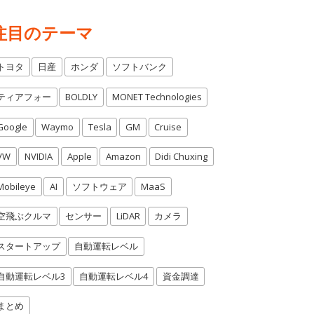
注目のテーマ
トヨタ
日産
ホンダ
ソフトバンク
ティアフォー
BOLDLY
MONET Technologies
Google
Waymo
Tesla
GM
Cruise
VW
NVIDIA
Apple
Amazon
Didi Chuxing
Mobileye
AI
ソフトウェア
MaaS
空飛ぶクルマ
センサー
LiDAR
カメラ
スタートアップ
自動運転レベル
自動運転レベル3
自動運転レベル4
資金調達
まとめ