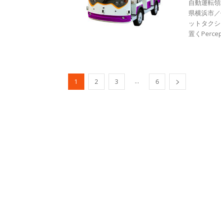
自動運転領
県横浜市／
ットタクシ
置くPerceptI
...
1
2
3
6