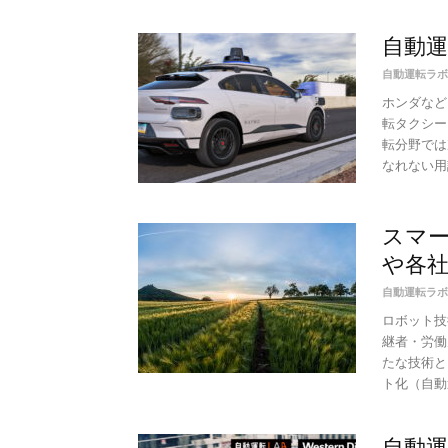
自動運
自動運転ラボ
ホンダなど
転タクシー
転分野では
なれない用
スマ
や各
自動運転ラボ
ロボット技
継者・労働
たな技術と
ト化（自動運
自動運