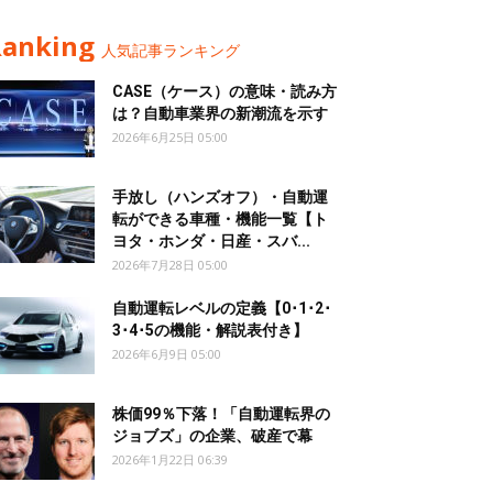
Ranking
人気記事ランキング
CASE（ケース）の意味・読み方
は？自動車業界の新潮流を示す
2026年6月25日 05:00
手放し（ハンズオフ）・自動運
転ができる車種・機能一覧【ト
ヨタ・ホンダ・日産・スバ...
2026年7月28日 05:00
自動運転レベルの定義【0･1･2･
3･4･5の機能・解説表付き】
2026年6月9日 05:00
株価99％下落！「自動運転界の
ジョブズ」の企業、破産で幕
2026年1月22日 06:39