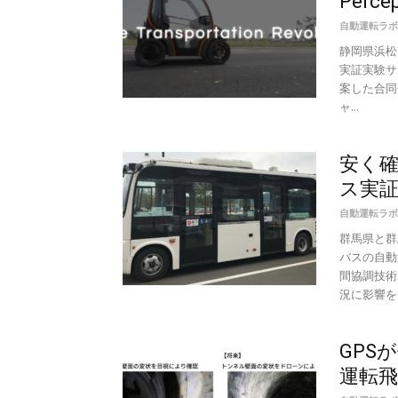
Perc
自動運転ラボ
静岡県浜松
実証実験サ
案した合同会
ャ...
安く
ス実
自動運転ラボ
群馬県と群
バスの自動
間協調技術
況に影響を受
GPS
運転飛