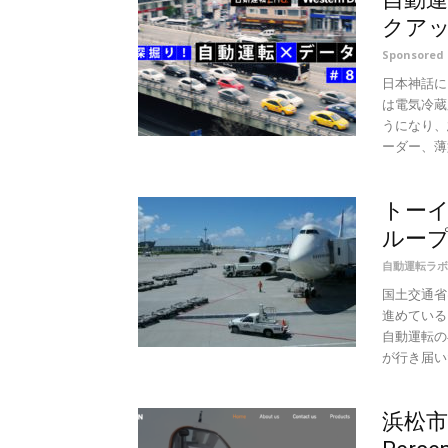
クアッ
Sponsore
日本神話に
は電気冷蔵
うになり、
ーダー、薄型
トーイ
ルー
自動運転ラボ
国土交通省
進めている
自動運転の
が行き届いた
浜松