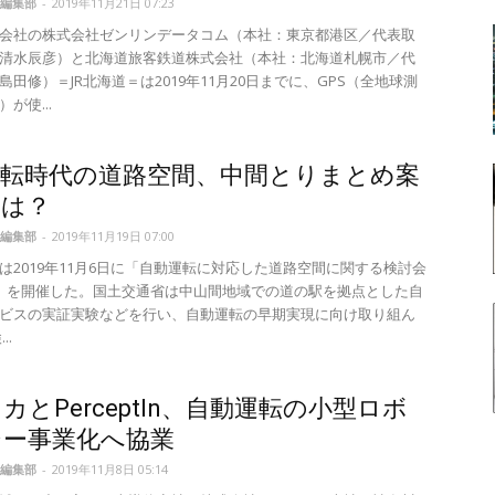
編集部
-
2019年11月21日 07:23
会社の株式会社ゼンリンデータコム（本社：東京都港区／代表取
清水辰彦）と北海道旅客鉄道株式会社（本社：北海道札幌市／代
島田修）＝JR北海道＝は2019年11月20日までに、GPS（全地球測
が使...
運転時代の道路空間、中間とりまとめ案
身は？
編集部
-
2019年11月19日 07:00
は2019年11月6日に「自動運転に対応した道路空間に関する検討会
」を開催した。国土交通省は中山間地域での道の駅を拠点とした自
ビスの実証実験などを行い、自動運転の早期実現に向け取り組ん
..
カとPerceptIn、自動運転の小型ロボ
シー事業化へ協業
編集部
-
2019年11月8日 05:14