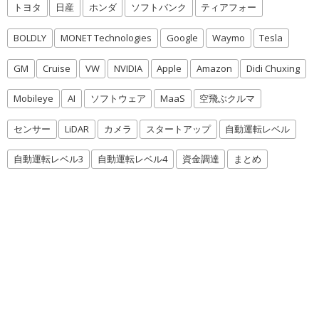
トヨタ
日産
ホンダ
ソフトバンク
ティアフォー
BOLDLY
MONET Technologies
Google
Waymo
Tesla
GM
Cruise
VW
NVIDIA
Apple
Amazon
Didi Chuxing
Mobileye
AI
ソフトウェア
MaaS
空飛ぶクルマ
センサー
LiDAR
カメラ
スタートアップ
自動運転レベル
自動運転レベル3
自動運転レベル4
資金調達
まとめ