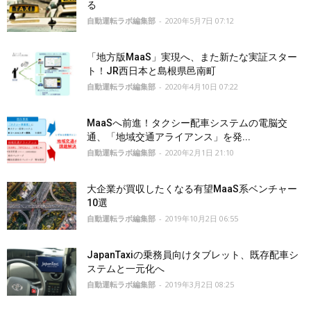
る
自動運転ラボ編集部
-
2020年5月7日 07:12
「地方版MaaS」実現へ、また新たな実証スター
ト！JR西日本と島根県邑南町
自動運転ラボ編集部
-
2020年4月10日 07:22
MaaSへ前進！タクシー配車システムの電脳交
通、「地域交通アライアンス」を発...
自動運転ラボ編集部
-
2020年2月1日 21:10
大企業が買収したくなる有望MaaS系ベンチャー
10選
自動運転ラボ編集部
-
2019年10月2日 06:55
JapanTaxiの乗務員向けタブレット、既存配車シ
ステムと一元化へ
自動運転ラボ編集部
-
2019年3月2日 08:25