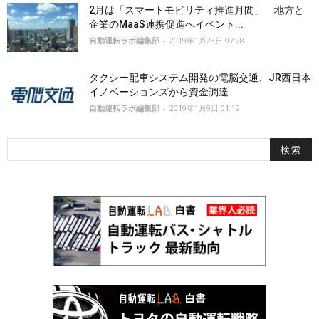
2月は「スマートモビリティ推進月間」 地方と
企業のMaaS連携促進へイベント...
自動運転ラボ編集部
-
2019年1月23日 07:28
タクシー配車システム開発の電脳交通、JR西日本
イノベーションズから資金調達
自動運転ラボ編集部
-
2019年1月9日 01:12