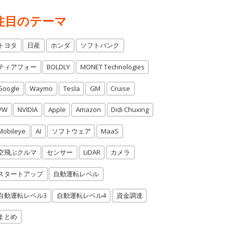
注目のテーマ
トヨタ
日産
ホンダ
ソフトバンク
ティアフォー
BOLDLY
MONET Technologies
Google
Waymo
Tesla
GM
Cruise
VW
NVIDIA
Apple
Amazon
Didi Chuxing
Mobileye
AI
ソフトウェア
MaaS
空飛ぶクルマ
センサー
LiDAR
カメラ
スタートアップ
自動運転レベル
自動運転レベル3
自動運転レベル4
資金調達
まとめ