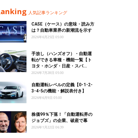
Ranking
人気記事ランキング
CASE（ケース）の意味・読み方
は？自動車業界の新潮流を示す
2026年6月25日 05:00
手放し（ハンズオフ）・自動運
転ができる車種・機能一覧【ト
ヨタ・ホンダ・日産・スバ...
2026年7月28日 05:00
自動運転レベルの定義【0･1･2･
3･4･5の機能・解説表付き】
2026年6月9日 05:00
株価99％下落！「自動運転界の
ジョブズ」の企業、破産で幕
2026年1月22日 06:39