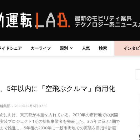
ライドシェア
カーライフ
国別
人気
検索
インタビ
自
、5年以内に「空飛ぶクルマ」商用化
動
編集部
-
2025年12月6日 07:30
命に向け、東京都が本腰を入れている。2030年の市街地での展開
実装プロジェクト1期の採択事業者を発表した。3カ年に及ぶ1期で
まで推進し、5年後の2030年に一般市街地での実装を目指す計画
運