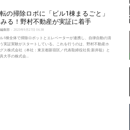
転の掃除ロボに「ビル1棟まるごと」
てみる！野村不動産が実証に着手
転
編集部
-
2023年9月27日 06:38
ル1棟全体で掃除ロボットとエレベーターが連携し、自律自動の清
う実証実験がスタートしている。これを行うのは、野村不動産ホ
グス株式会社（本社：東京都新宿区／代表取締役社長:新井聡）と
大手の株式会...
ラ
ボ