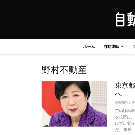
ホーム
自動運転
野村不動産
東京都
へ
自動運転ラボ
空の移動革
を視野に、
はプレ実証
だ。 世界...