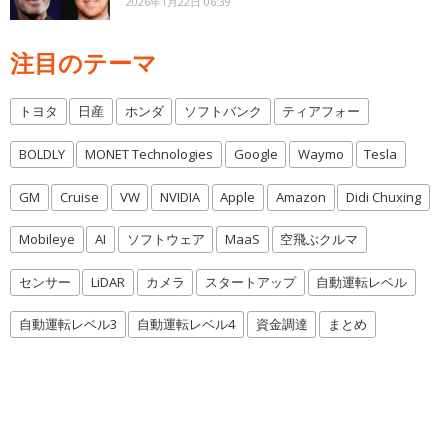
2026年1月22日 06:39
注目のテーマ
トヨタ
日産
ホンダ
ソフトバンク
ティアフォー
BOLDLY
MONET Technologies
Google
Waymo
Tesla
GM
Cruise
VW
NVIDIA
Apple
Amazon
Didi Chuxing
Mobileye
AI
ソフトウェア
MaaS
空飛ぶクルマ
センサー
LiDAR
カメラ
スタートアップ
自動運転レベル
自動運転レベル3
自動運転レベル4
資金調達
まとめ