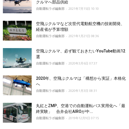
クルマへ部品供給
自動運転ラボ編集部
-
2021年7月15日 10:10
空飛ぶクルマなど次世代電動航空機の技術開発、
経産省が予算増額
自動運転ラボ編集部
-
2021年1月21日 08:36
空飛ぶクルマ、必ず観ておきたいYouTube動画12
選
自動運転ラボ編集部
-
2020年3月6日 07:37
2020年、空飛ぶクルマは「構想から実証」本格化
へ
自動運転ラボ編集部
-
2020年1月3日 08:31
丸紅とZMP、空港での自動運転バス実用化へ「最
終実験」 合弁会社AIROが中...
自動運転ラボ編集部
-
2019年12月9日 07:15