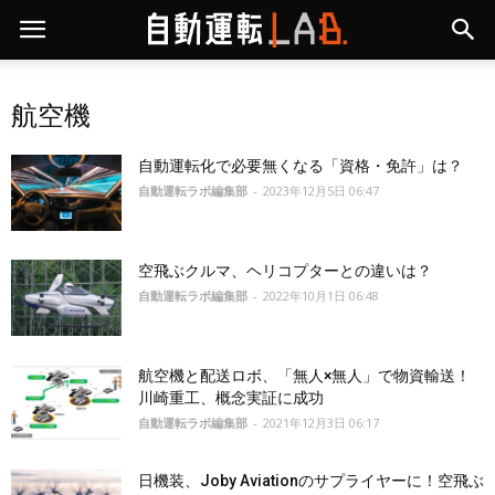
航空機
自動運転化で必要無くなる「資格・免許」は？
自動運転ラボ編集部
-
2023年12月5日 06:47
空飛ぶクルマ、ヘリコプターとの違いは？
自動運転ラボ編集部
-
2022年10月1日 06:48
航空機と配送ロボ、「無人×無人」で物資輸送！
川崎重工、概念実証に成功
自動運転ラボ編集部
-
2021年12月3日 06:17
日機装、Joby Aviationのサプライヤーに！空飛ぶ