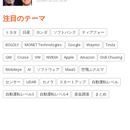
2026年1月22日 06:39
注目のテーマ
トヨタ
日産
ホンダ
ソフトバンク
ティアフォー
BOLDLY
MONET Technologies
Google
Waymo
Tesla
GM
Cruise
VW
NVIDIA
Apple
Amazon
Didi Chuxing
Mobileye
AI
ソフトウェア
MaaS
空飛ぶクルマ
センサー
LiDAR
カメラ
スタートアップ
自動運転レベル
自動運転レベル3
自動運転レベル4
資金調達
まとめ