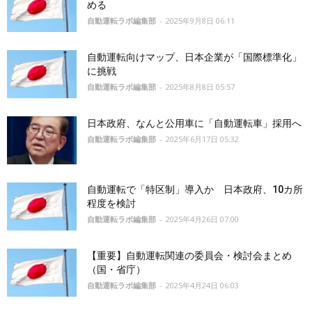
める
自動運転ラボ編集部
-
2025年9月8日 06:11
自動運転向けマップ、日本企業が「国際標準化」
に挑戦
自動運転ラボ編集部
-
2025年8月8日 05:57
日本政府、なんと公用車に「自動運転車」採用へ
自動運転ラボ編集部
-
2025年6月17日 05:32
自動運転で「特区制」導入か 日本政府、10カ所
程度を検討
自動運転ラボ編集部
-
2025年4月26日 07:00
【重要】自動運転関連の委員会・検討会まとめ
（国・省庁）
自動運転ラボ編集部
-
2025年4月24日 06:03