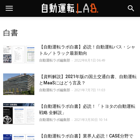
白書
【自動運転ラボ白書】必読！自動運転バス・シャ
トル／トラック最新動向
自動運転ラボ編集部
-
2022年8月1日 06:49
【資料解説】2021年版の国土交通白書、自動運転
とMaaSにはどう言及？
自動運転ラボ編集部
-
2021年7月7日 11:03
【自動運転ラボ白書】必読！「トヨタの自動運転
戦略 全解説」
自動運転ラボ編集部
-
2021年3月30日 10:14
【自動運転ラボ白書】業界人必読！CASE分野で