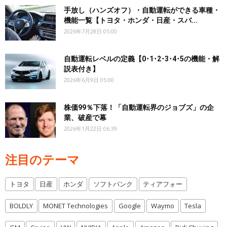
手放し（ハンズオフ）・自動運転ができる車種・
機能一覧【トヨタ・ホンダ・日産・スバ...
2026年7月28日 05:00
自動運転レベルの定義【0･1･2･3･4･5の機能・解
説表付き】
2026年6月9日 05:00
株価99％下落！「自動運転界のジョブズ」の企
業、破産で幕
2026年1月22日 06:39
注目のテーマ
トヨタ
日産
ホンダ
ソフトバンク
ティアフォー
BOLDLY
MONET Technologies
Google
Waymo
Tesla