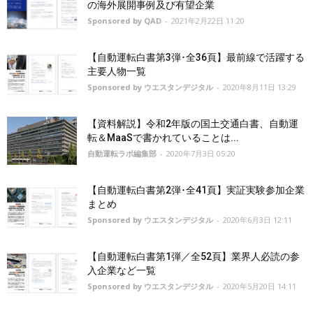
の海外展開事例及び有望企業
Sponsored by QAD
-
2021年2月22日 11:20
【自動運転白書第3弾･全36頁】最前線で活躍する
主要人物一覧
Sponsored by ウエスタンデジタル
-
2020年8月11日 13:29
【資料解説】令和2年版の国土交通白書、自動運
転＆MaaSで書かれていることは...
自動運転ラボ編集部
-
2020年7月3日 05:20
【自動運転白書第2弾･全41頁】実証実験参加企業
まとめ
Sponsored by ウエスタンデジタル
-
2020年6月3日 12:11
【自動運転白書第1弾／全52頁】業界人必読の参
入企業など一覧
Sponsored by ウエスタンデジタル
-
2020年5月20日 14:11