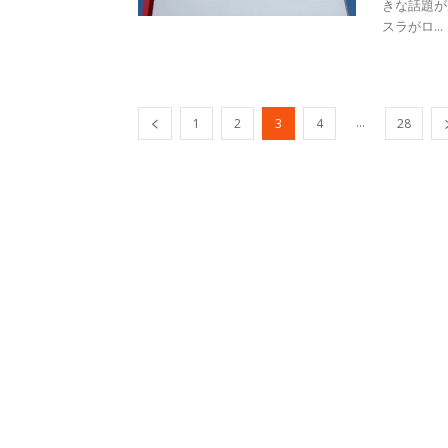
きな話題が
スラがロ...
...
1
2
3
4
28