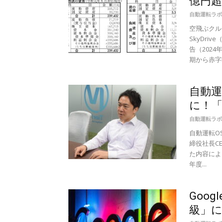
億円超
自動運転ラボ
空飛ぶクル
SkyDr
告（202
期から赤字額
自動運
に！「
自動運転ラボ
自動運転O
締役社長C
た内容によ
年度...
Goo
級」に