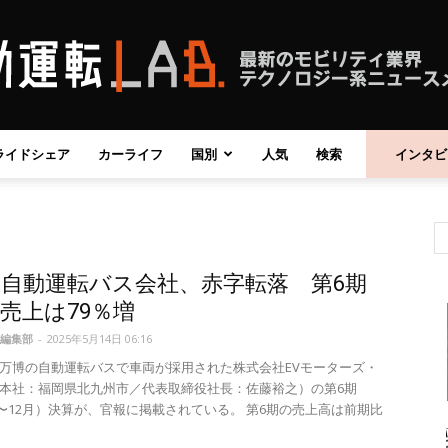
ライドシェア
カーライフ
国別
人気
検索
インタビ
自
自動運転バス会社、赤字転落 第6期
動
売上は79％増
編集部
-
2025年5月14日 06:16
万博の自動運転バスで車両が採用された株式会社EVモーターズ・
本社：福岡県北九州市／代表取締役社長：佐藤裕之）の第6期
年1〜12月）決算が、官報に掲載されている。 第6期の売上高は前期比
運