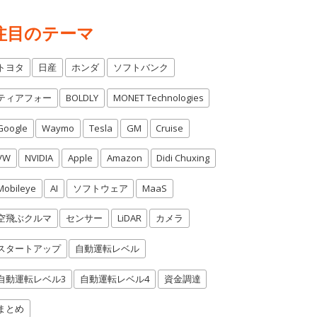
注目のテーマ
トヨタ
日産
ホンダ
ソフトバンク
ティアフォー
BOLDLY
MONET Technologies
Google
Waymo
Tesla
GM
Cruise
VW
NVIDIA
Apple
Amazon
Didi Chuxing
Mobileye
AI
ソフトウェア
MaaS
空飛ぶクルマ
センサー
LiDAR
カメラ
スタートアップ
自動運転レベル
自動運転レベル3
自動運転レベル4
資金調達
まとめ