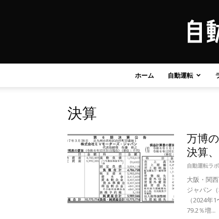
ホーム
自動運転
決算
万博の
決算、
自動運転ラボ
大阪・関西
ジャパン（
（2024
79.2％増...