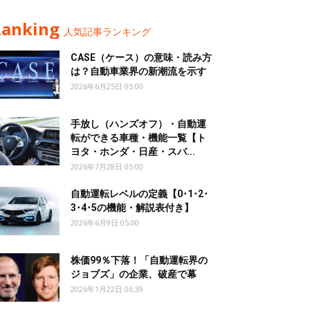
Ranking
人気記事ランキング
CASE（ケース）の意味・読み方
は？自動車業界の新潮流を示す
2026年6月25日 05:00
手放し（ハンズオフ）・自動運
転ができる車種・機能一覧【ト
ヨタ・ホンダ・日産・スバ...
2026年7月28日 05:00
自動運転レベルの定義【0･1･2･
3･4･5の機能・解説表付き】
2026年6月9日 05:00
株価99％下落！「自動運転界の
ジョブズ」の企業、破産で幕
2026年1月22日 06:39