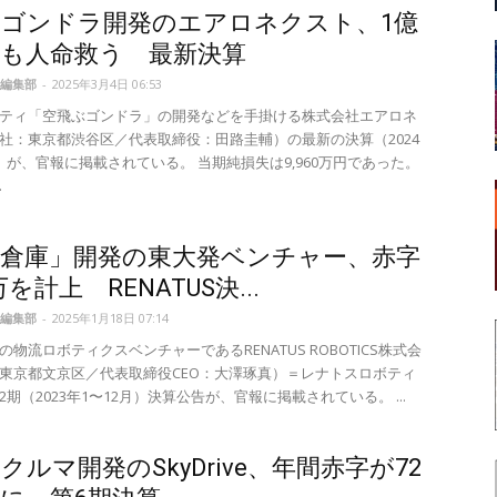
ぶゴンドラ開発のエアロネクスト、1億
字も人命救う 最新決算
編集部
-
2025年3月4日 06:53
ティ「空飛ぶゴンドラ」の開発などを手掛ける株式会社エアロネ
社：東京都渋谷区／代表取締役：田路圭輔）の最新の決算（2024
）が、官報に掲載されている。 当期純損失は9,960万円であった。
.
動倉庫」開発の東大発ベンチャー、赤字
0万を計上 RENATUS決...
編集部
-
2025年1月18日 07:14
物流ロボティクスベンチャーであるRENATUS ROBOTICS株式会
東京都文京区／代表取締役CEO：大澤琢真）＝レナトスロボティ
期（2023年1〜12月）決算公告が、官報に掲載されている。 ...
クルマ開発のSkyDrive、年間赤字が72