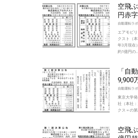
空飛
円赤
自動運転ラボ
エアモビリ
クスト（本
年3月現在
約1億円の..
「自
9,90
自動運転ラボ
東京大学発の
社（本社：
クス＝の第2
空飛ぶ