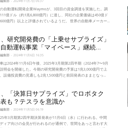
編集部
-
2024年11月7日 06:37
の自動運転開発企業Waymoが、3回目の資金調達を実施した。調
111億ドル（約1兆6,800億円）に達し、同社の企業価値は450億ド
8600億円）以上と評価されているようだ。 世界の自動車メーカー...
タ、研究開発費の「上乗せサプライズ」
自動運転事業「マイペース」継続...
編集部
-
2024年11月6日 16:35
は2024年11月6日午後、2025年3月期第2四半期（2024年7〜9月
説明会を開催した。今期の研究開発費の予算は1兆3,000億円で上
、設備投資費の見通しも2兆1,500億円と前回発表のままとなっ...
タ、「決算日サプライズ」でロボタク
発表も？テスラを意識か
編集部
-
2024年11月5日 06:19
025年3月期第2四半期決算発表が11月6日（水）に行われる。中間
ディア向けの会見が行われるのが通例で、世間をあっと言わす大