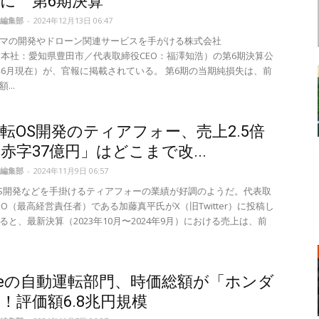
に 第6期決算
編集部
-
2024年12月13日 06:47
マの開発やドローン関連サービスを手がける株式会社
ive（本社：愛知県豊田市／代表取締役CEO：福澤知浩）の第6期決算公
4年6月現在）が、官報に掲載されている。 第6期の当期純損失は、前
...
転OS開発のティアフォー、売上2.5倍
赤字37億円」はどこまで改...
編集部
-
2024年11月9日 06:57
S開発などを手掛けるティアフォーの業績が好調のようだ。代表取
EO（最高経営責任者）である加藤真平氏がX（旧Twitter）に投稿し
ると、最新決算（2023年10月〜2024年9月）における売上は、前
gleの自動運転部門、時価総額が「ホンダ
！評価額6.8兆円規模