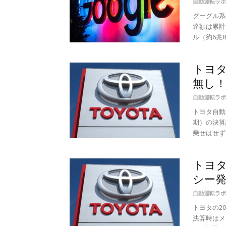
自動運転ラボ
グーグル系
達額は累計
ル（約6兆
トヨ
無し！
自動運転ラボ
トヨタ自動車
期）の決算
乗せはせず
トヨ
シー
自動運転ラボ
トヨタの2
決算時はメ