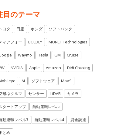
注目のテーマ
トヨタ
日産
ホンダ
ソフトバンク
ティアフォー
BOLDLY
MONET Technologies
Google
Waymo
Tesla
GM
Cruise
VW
NVIDIA
Apple
Amazon
Didi Chuxing
Mobileye
AI
ソフトウェア
MaaS
空飛ぶクルマ
センサー
LiDAR
カメラ
スタートアップ
自動運転レベル
自動運転レベル3
自動運転レベル4
資金調達
まとめ