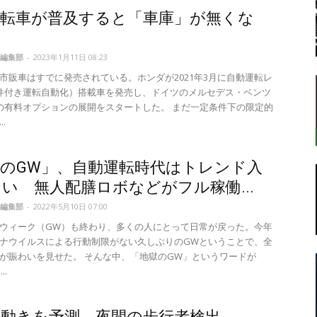
運転車が普及すると「車庫」が無くな
編集部
-
2023年1月11日 08:23
転
市販車はすでに発売されている。ホンダが2021年3月に自動運転レ
件付き運転自動化）搭載車を発売し、ドイツのメルセデス・ベンツ
の有料オプションの展開をスタートした。 まだ一定条件下の限定的
.
ラ
のGW」、自動運転時代はトレンド入
い 無人配膳ロボなどがフル稼働...
編集部
-
2022年5月10日 07:00
ウィーク（GW）も終わり、多くの人にとって日常が戻った。今年
ナウイルスによる行動制限がない久しぶりのGWということで、全
ボ
が賑わいを見せた。 そんな中、「地獄のGW」というワードが
..
動きを予測、夜間の歩行者検出…