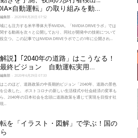
IDIA×自動運転」の取り組みを動...
編集部
-
2020年8月20日 07:52
にも注力する米半導体大手NVIDIA。「NVIDIA DRIVEラボ」では
関する動画を次々と公開しており、同社が開発中の技術について
立つ。この記事ではNVIDIA DRIVEラボでこの1年に公開され...
解説】｢2040年の道路」はこうなる！
最終ビジョン 自動運転実用...
編集部
-
2020年6月29日 07:33
はこのほど、道路政策の中長期的ビジョン「2040年、道路の景色
を公表した。 ポストコロナの新しい生活様式や社会経済の変革も
ら、2040年の日本社会を念頭に道路政策を通じて実現を目指す社
...
運転を「イラスト・図解」で学ぶ！国の
から