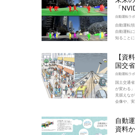
「NV
自動運転ラボ
自動運転領域
自動運転に
知ることに役
【資料
国交省
自動運転ラボ
国土交通省
が変わる」
見据えなが
会像や、実現
自動
資料