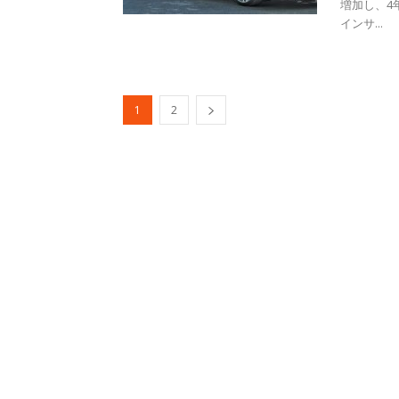
増加し、4
インサ...
1
2