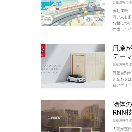
自動運転ラボ
自動運転—
薄い人も多
情報につい
作成したイ
日産
テーマ
自動運転ラボ
日産自動車
え合わせは、
籍アプリ「K
物体
RNN技
自動運転ラボ
人間が運転