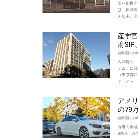
況を把握す
は「自動運
んな中、米半
産学
府SI
自動運転ラボ
内閣府の「
テム」に関
（東京都江
ケース～...
アメリ
の79万
自動運転ラボ
香港の金融
800台し