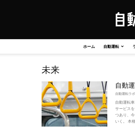
ホーム
自動運転
未来
自動
自動運転ラボ
自動運転車
サービスを
つあり、今
いく。 本格的