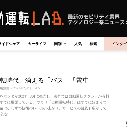
ライドシェア
カーライフ
国別
人気
検索
インタビ
自
運転時代、消える「バス」「電車」
動
編集部
-
2023年2月1日 04:53
をホンダが2021年3月に発売し、海外では自動運転タクシーが有料
すでに展開している。つまり「自動運転時代」はすでに始まりつ
後は少しずつ技術のレベルが上がり、サービスの普及も広がって
な...
運