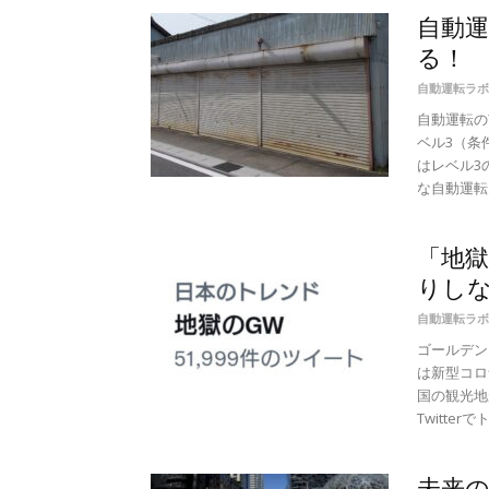
自動
る！
自動運転ラボ
自動運転の
ベル3（条
はレベル3
な自動運転..
「地獄
りしな
自動運転ラボ
ゴールデン
は新型コロ
国の観光地
Twitterでト.
未来の