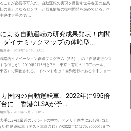
ることが必要不可欠だ。自動運転の実現を目指す世界各国の企業
転の目」となるセンサーと画像解析の技術開発を進めている。そ
導体大手のNVI...
官による自動運転の研究成果発表！内閣
P、ダイナミックマップの体験型...
編集部
-
2019年1月16日 23:03
戦略的イノベーション創造プログラム（SIP）」の「自動走行シス
する催しが、2019年2月6日と7日、東京・有明の「TFTホール」
東区）で開催される。 イベント名は「自動運転のある未来ショー
カ国内の自動運転車、2022年に995倍
台に 香港CLSAが予...
編集部
-
2018年12月5日 00:12
大手CLSAは最近のレポートの中で、アメリカ国内に2018年には
かない自動運転車（テスト車両含む）が2022年には79万6000台まで