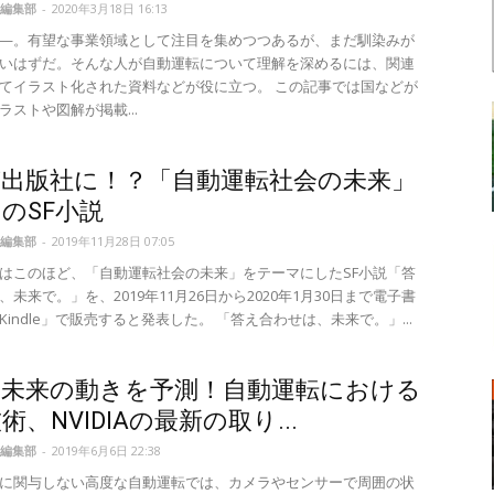
編集部
-
2020年3月18日 16:13
—。有望な事業領域として注目を集めつつあるが、まだ馴染みが
いはずだ。そんな人が自動運転について理解を深めるには、関連
てイラスト化された資料などが役に立つ。 この記事では国などが
ラストや図解が掲載...
が出版社に！？「自動運転社会の未来」
のSF小説
編集部
-
2019年11月28日 07:05
はこのほど、「自動運転社会の未来」をテーマにしたSF小説「答
未来で。」を、2019年11月26日から2020年1月30日まで電子書
indle」で販売すると発表した。 「答え合わせは、未来で。」...
の未来の動きを予測！自動運転における
術、NVIDIAの最新の取り...
編集部
-
2019年6月6日 22:38
に関与しない高度な自動運転では、カメラやセンサーで周囲の状