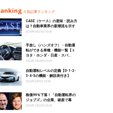
Ranking
人気記事ランキング
CASE（ケース）の意味・読み方
は？自動車業界の新潮流を示す
2026年6月25日 05:00
手放し（ハンズオフ）・自動運
転ができる車種・機能一覧【ト
ヨタ・ホンダ・日産・スバ...
2026年7月28日 05:00
自動運転レベルの定義【0･1･2･
3･4･5の機能・解説表付き】
2026年6月9日 05:00
株価99％下落！「自動運転界の
ジョブズ」の企業、破産で幕
2026年1月22日 06:39