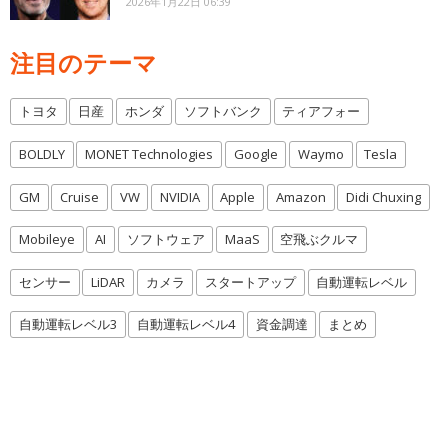
2026年1月22日 06:39
注目のテーマ
トヨタ
日産
ホンダ
ソフトバンク
ティアフォー
BOLDLY
MONET Technologies
Google
Waymo
Tesla
GM
Cruise
VW
NVIDIA
Apple
Amazon
Didi Chuxing
Mobileye
AI
ソフトウェア
MaaS
空飛ぶクルマ
センサー
LiDAR
カメラ
スタートアップ
自動運転レベル
自動運転レベル3
自動運転レベル4
資金調達
まとめ