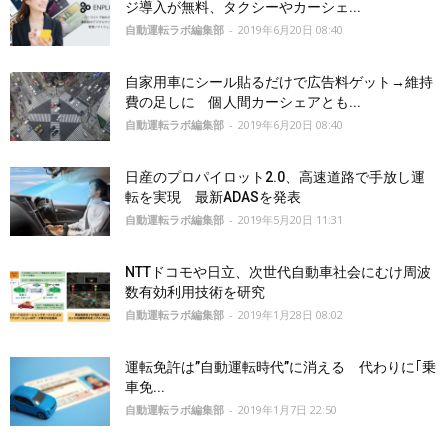
ジ導入が無料、タクシーやカーシェ...
自動運転ラボ編集部
-
2019年6月20日 08:40
自家用車にシール貼るだけで広告料ゲット→維持
費の足しに 個人間カーシェアとも...
自動運転ラボ編集部
-
2019年6月20日 08:40
日産のプロパイロット2.0、高速道路で手放し運
転を実現 最新ADASを発表
自動運転ラボ編集部
-
2019年5月20日 11:31
NTTドコモや日立、次世代自動車社会にむけ周波
数有効利用技術を研究
自動運転ラボ編集部
-
2019年1月28日 08:02
運転免許は”自動運転時代”に消える 代わりに｢乗
車免...
自動運転ラボ編集部
-
2019年1月7日 22:50